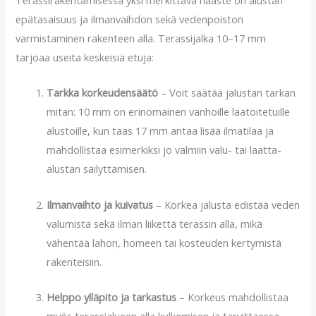
epätasaisuus ja ilmanvaihdon sekä vedenpoiston
varmistaminen rakenteen alla. Terassijalka 10–17 mm
tarjoaa useita keskeisiä etuja:
Tarkka korkeudensäätö
– Voit säätää jalustan tarkan
mitan: 10 mm on erinomainen vanhoille laatoitetuille
alustoille, kun taas 17 mm antaa lisää ilmatilaa ja
mahdollistaa esimerkiksi jo valmiin valu- tai laatta-
alustan säilyttämisen.
Ilmanvaihto ja kuivatus
– Korkea jalusta edistää veden
valumista sekä ilman liikettä terassin alla, mikä
vähentää lahon, homeen tai kosteuden kertymistä
rakenteisiin.
Helppo ylläpito ja tarkastus
– Korkeus mahdollistaa
myös terassialueen alla kulkemisen ja tarvittaessa