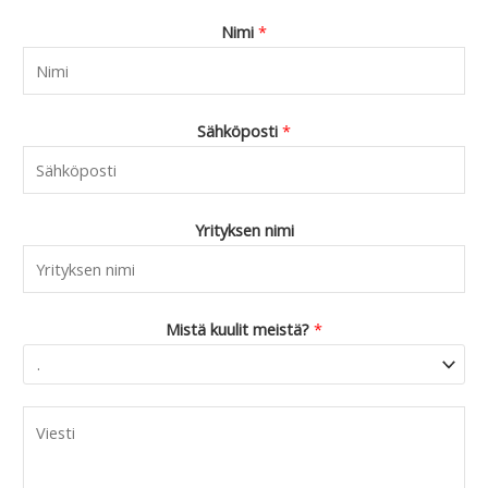
Nimi
*
Sähköposti
*
Yrityksen nimi
Mistä kuulit meistä?
*
C
o
m