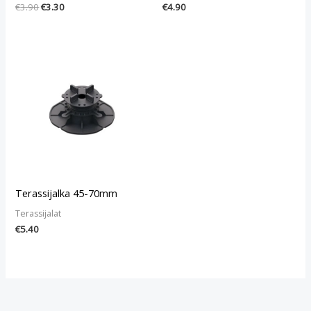
€
3.90
€
3.30
€
4.90
Terassijalka 45-70mm
Terassijalat
€
5.40