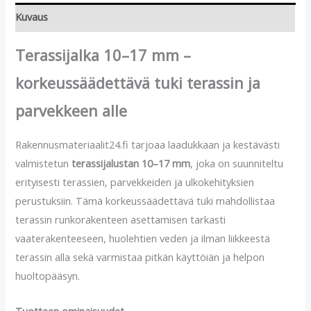
Kuvaus
Terassijalka 10–17 mm –
korkeussäädettävä tuki terassin ja
parvekkeen alle
Rakennusmateriaalit24.fi tarjoaa laadukkaan ja kestävästi
valmistetun
terassijalustan 10–17 mm
, joka on suunniteltu
erityisesti terassien, parvekkeiden ja ulkokehityksien
perustuksiin. Tämä korkeussäädettävä tuki mahdollistaa
terassin runkorakenteen asettamisen tarkasti
vaaterakenteeseen, huolehtien veden ja ilman liikkeestä
terassin alla sekä varmistaa pitkän käyttöiän ja helpon
huoltopääsyn.
Tuotteen ominaisuudet