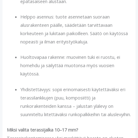
epätasaiseen alustaan.
Helppo asennus: tuote asennetaan suoraan
alusrakenteen päälle, säädetään tarvittavaan
korkeuteen ja lukitaan paikoilleen. Säätö on käy­tössä
nopeasti ja ilman erityistyökaluja.
Huoltovapaa rakenne: muovinen tuki ei ruostu, ei
homehdu ja säilyttää muotonsa myös vuosien
käytössä.
Yhdistettävyys: sopii erinomaisesti käytettäväksi eri
terassilankkujen (puu, komposiitti) ja
runkorakenteiden kanssa – jalustan ylälevy on
suunniteltu liitettä­väksi runkopalkkeihin tai aluslevyihin.
Miksi valita terassijalka 10–17 mm?
Terassirakentamisessa yksi merkittävä haaste on alustan