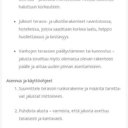
haluttuun korkeuteen.
Julkiset terassi- ja ulkotila­rakenteet ravintoloissa,
hotelleissa, joissa vaaditaan korkea laatu, helppo
huollettavuus ja kestävyys.
Vanhojen terassien päällystäminen tai kunnostus –
jalusta soveltuu myös olemassa olevan rakenteen
päälle ja antaa uuden pinnan asentamiseen.
Asennus ja käyttöohjeet
Suunnittele terassin runkorakenne ja määritä tarvit­ta­
vat jalustat mittoineen.
Puhdista alusta – varmista, että jalusta asettuu
tasaisesti ja kantavasti.