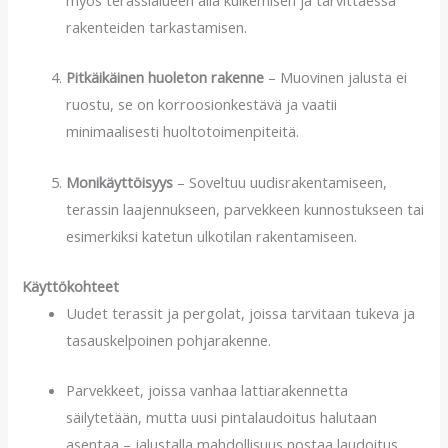
rakenteiden tarkastamisen.
Pitkäikäinen huoleton rakenne
– Muovinen jalusta ei
ruostu, se on korroosionkestävä ja vaatii
minimaalisesti huoltotoimenpiteitä.
Monikäyttöisyys
– Soveltuu uudisrakentamiseen,
terassin laajennukseen, parvekkeen kunnostukseen tai
esimerkiksi katetun ulkotilan rakentamiseen.
Käyttökohteet
Uudet terassit ja pergolat, joissa tarvitaan tukeva ja
tasauskelpoinen pohjarakenne.
Parvekkeet, joissa vanhaa lattiarakennetta
säilytetään, mutta uusi pintalaudoitus halutaan
asentaa – jalustalla mahdollisuus nostaa laudoitus