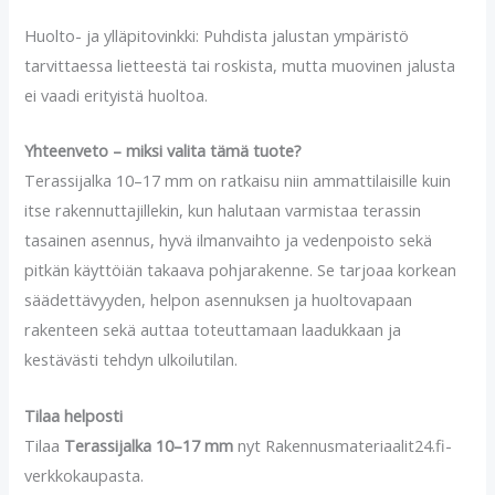
Huolto- ja ylläpito­vinkki: Puhdista jalustan ympäristö
tarvittaessa lietteestä tai roskista, mutta muovinen jalusta
ei vaadi erityistä huoltoa.
Yhteenveto – miksi valita tämä tuote?
Terassijalka 10–17 mm on ratkaisu niin ammattilaisille kuin
itse rakennuttajillekin, kun halutaan varmistaa terassin
tasainen asennus, hyvä ilmanvaihto ja vedenpoisto sekä
pitkän käyttöiän takaava pohjarakenne. Se tarjoaa korkean
säädettävyyden, helpon asennuksen ja huoltovapaan
rakenteen sekä auttaa toteuttamaan laadukkaan ja
kestävästi tehdyn ulkoilutilan.
Tilaa helposti
Tilaa
Terassijalka 10–17 mm
nyt Rakennusmateriaalit24.fi-
verkkokaupasta.