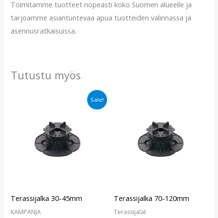
Toimitamme tuotteet nopeasti koko Suomen alueelle ja
tarjoamme asiantuntevaa apua tuotteiden valinnassa ja
asennusratkaisuissa.
Tutustu myös
Alkuperäinen
Nykyinen
Sale!
hinta
hinta
oli:
on:
€3.90.
€3.30.
Terassijalka 30-45mm
Terassijalka 70-120mm
KAMPANJA
Terassijalat