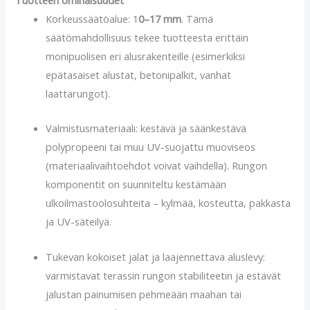
Korkeussäätöalue: 1
0–17 mm
. Tämä
säätömahdollisuus tekee tuotteesta erittäin
monipuolisen eri alusrakenteille (esimerkiksi
epätasaiset alustat, betonipalkit, vanhat
laattarungot).
Valmistusmateriaali: kestävä ja säänkestävä
polypropeeni tai muu UV-suojattu muoviseos
(materiaalivaihtoehdot voivat vaihdella). Rungon
komponentit on suunniteltu kestämään
ulkoilmastoolosuhteita – kylmää, kosteutta, pakkasta
ja UV-säteilyä.
Tukevan kokoiset jalat ja laajennettava aluslevy:
varmistavat terassin rungon stabiliteetin ja estävät
jalustan painumisen pehmeään maahan tai