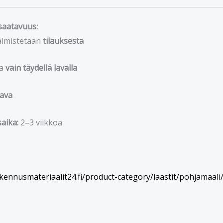
saatavuus:
almistetaan
tilauksesta
la
vain täydellä lavalla
lava
aika:
2–3 viikkoa
kennusmateriaalit24.fi/product-category/laastit/pohjamaali