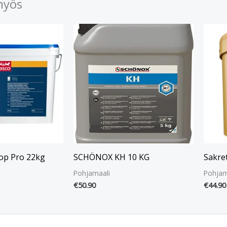
myös
op Pro 22kg
SCHÖNOX KH 10 KG
Sakre
Pohjamaali
Pohjam
€
50.90
€
44.90