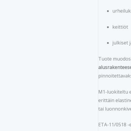
urheilu
keittiöt
julkiset
Tuote muodost
alusrakentees
pinnoitettavaks
M1-luokiteltu e
erittäin elasti
tai luonnonkive
ETA-11/0518 -e