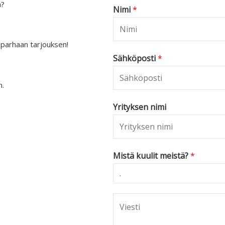
a?
Nimi
*
 parhaan tarjouksen!
Sähköposti
*
n.
Yrityksen nimi
Mistä kuulit meistä?
*
C
o