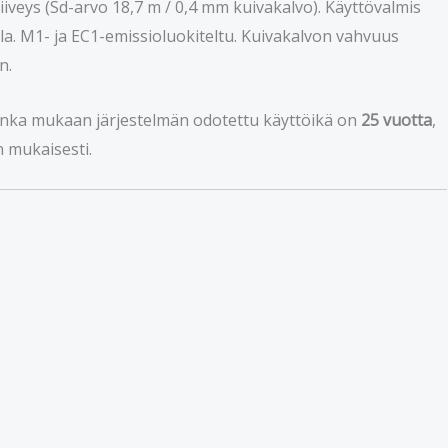
ytiiveys (Sd-arvo 18,7 m / 0,4 mm kuivakalvo). Käyttövalmis
talla. M1- ja EC1-emissioluokiteltu. Kuivakalvon vahvuus
n.
jonka mukaan järjestelmän odotettu käyttöikä on
25 vuotta
,
n mukaisesti.