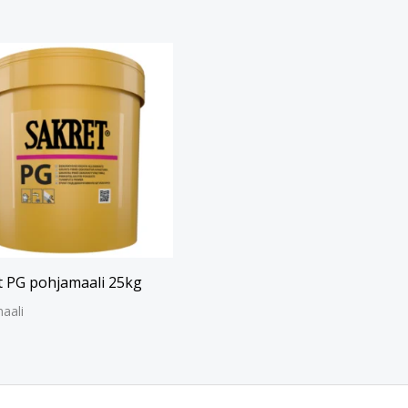
t PG pohjamaali 25kg
aali