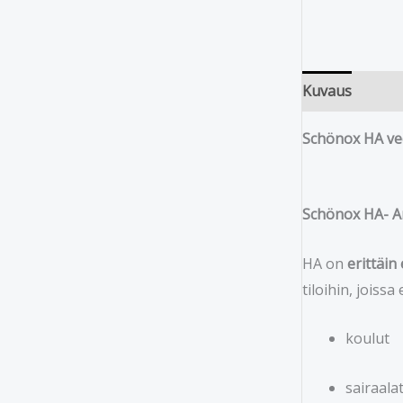
Kuvaus
Schönox HA ve
Schönox HA- Am
HA on
erittäi
tiloihin, joissa
koulut
sairaala