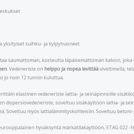
keskukset
 ja yksityiset suihku- ja kylpyhuoneet
aa saumattoman, kosteutta läpäisemättömän kalvon, joka
een
. Vedeneriste on
helppo ja nopea levittää
siveltimellä, tel
i jo noin 12 tunnin kuluttua.
rittäin elastinen vedeneriste lattia- ja seinäpinnoille sisä
nen dispersiovedeneriste, soveltuu sisäkäyttöön lattia- ja s
ä. Soveltuu myös lattialämmityskohteisiin. Soveltuu betoni-, k
urooppalainen hyväksyntä märkätilakäyttöön, ETAG 022 -hy