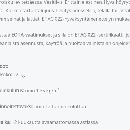
oisku levitettäessä. Vesitiivis. Erittäin elastinen. Hyvä höyr
a. Korkea tartuntalujuus. Levitys pensselillä, telalla tai las
mm seinät ja lattiat, ETAG 022-hyväksyntämenettelyn mukaa
yttää
EOTA-vaatimukset
ja sillä on
ETAG 022 -sertifikaatti
, 
keanlaista asennusta, käyttöä ja huoltoa valmistajan ohjeide
dot:
koko:
22 kg
linkulutus:
noin 1,35 kg/m²
innoitettavaksi:
noin 12 tunnin kuluttua
saika:
12 kuukautta avaamattomassa astiassa