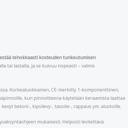
estää tehokkaasti kosteuden tunkeutumisen
alla tai lastalla, ja se kuivuu nopeasti – valmis
tiloissa. Korkealuokkainen, CE-merkitty 1-komponenttinen,
einäpinnoille, kun pinnoitteena käytetään keraamista laattaa
evyt betoni-, kipsilevy-, tasoite-, rappaus ym. alustoille.
väksyntäohjeen mukaisesti. Helposti levitettävä