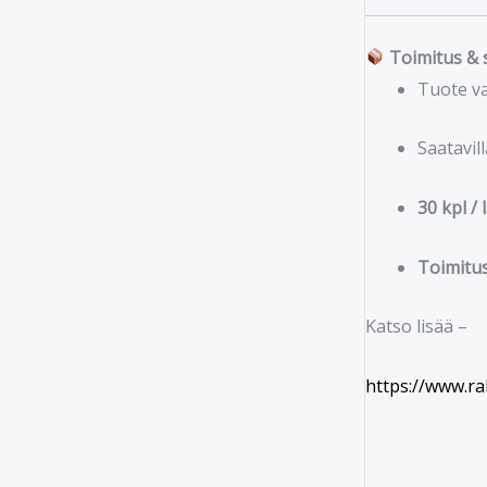
Toimitus & 
Tuote v
Saatavil
30 kpl / 
Toimitus
Katso lisää –
https://www.ra