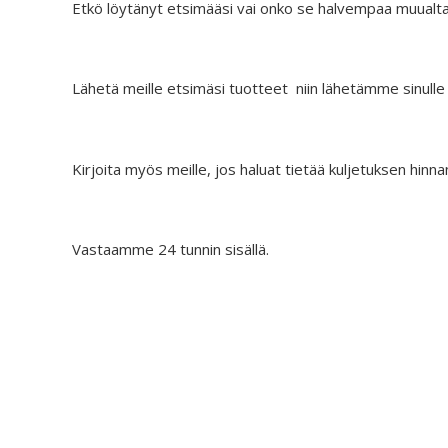
Etkö löytänyt etsimääsi vai onko se halvempaa muualt
Lähetä meille etsimäsi tuotteet niin lähetämme sinulle
Kirjoita myös meille, jos haluat tietää kuljetuksen hinna
Vastaamme 24 tunnin sisällä.