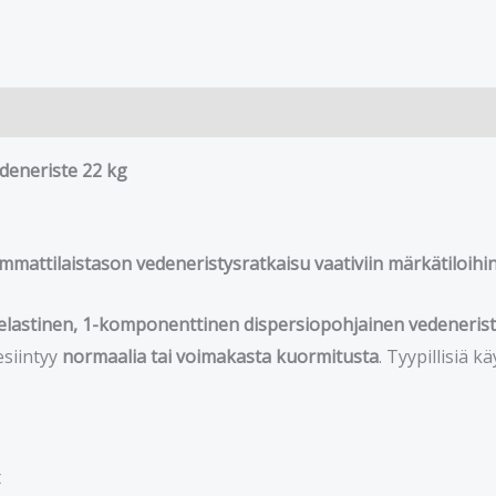
deneriste 22 kg
mattilaistason vedeneristysratkaisu vaativiin märkätiloihi
n elastinen, 1-komponenttinen dispersiopohjainen vedeneri
 esiintyy
normaalia tai voimakasta kuormitusta
. Tyypillisiä 
t