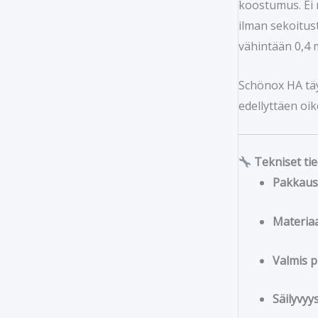
koostumus. Ei r
ilman sekoitust
vähintään 0,4 
Schönox HA tä
edellyttäen oi
Tekniset tie
Pakkaus
Materiaa
Valmis p
Säilyvyy