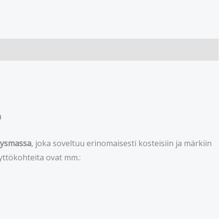
n
stysmassa
, joka soveltuu erinomaisesti kosteisiin ja märkiin
käyttökohteita ovat mm.: