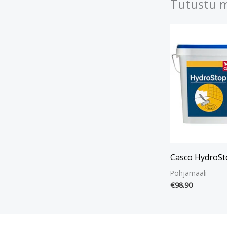
Tutustu 
Casco HydroSt
Pohjamaali
€
98.90