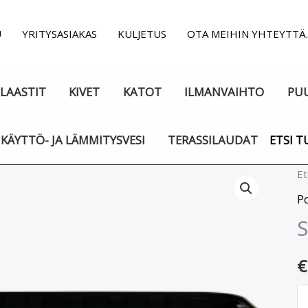
U
YRITYSASIAKAS
KULJETUS
OTA MEIHIN YHTEYTTÄ
LAASTIT
KIVET
KATOT
ILMANVAIHTO
PU
KÄYTTÖ- JA LÄMMITYSVESI
TERASSILAUDAT
ETSI T
S
Et
H
P
2
m
€