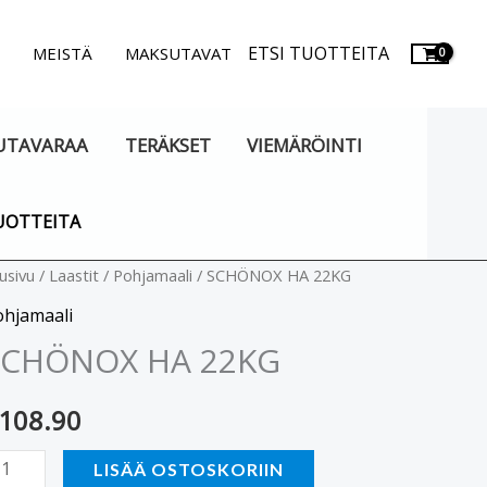
ETSI TUOTTEITA
.
MEISTÄ
MAKSUTAVAT
UTAVARAA
TERÄKSET
VIEMÄRÖINTI
UOTTEITA
CHÖNOX
usivu
/
Laastit
/
Pohjamaali
/ SCHÖNOX HA 22KG
A
ohjamaali
2KG
SCHÖNOX HA 22KG
äärä
108.90
LISÄÄ OSTOSKORIIN