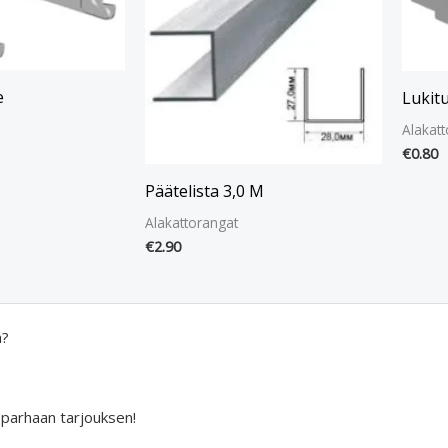
e
Lukit
Alakatt
€
0.80
Päätelista 3,0 M
Alakattorangat
€
2.90
a?
 parhaan tarjouksen!