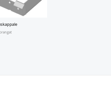
uskappale
orangat