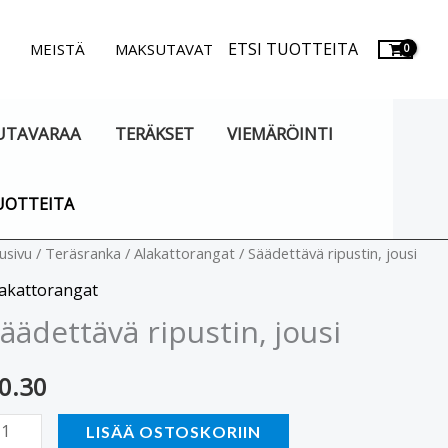
ETSI TUOTTEITA
.
MEISTÄ
MAKSUTAVAT
UTAVARAA
TERÄKSET
VIEMÄRÖINTI
UOTTEITA
ädettävä
usivu
/
Teräsranka
/
Alakattorangat
/ Säädettävä ripustin, jousi
pustin,
lakattorangat
usi
äädettävä ripustin, jousi
äärä
0.30
LISÄÄ OSTOSKORIIN