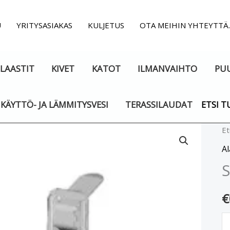
U
YRITYSASIAKAS
KULJETUS
OTA MEIHIN YHTEYTTÄ
LAASTIT
KIVET
KATOT
ILMANVAIHTO
PU
KÄYTTÖ- JA LÄMMITYSVESI
TERASSILAUDAT
ETSI T
Sä
Et
ri
A
jo
S
m
€