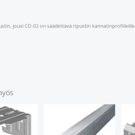
stin, jousi CD-02 on säädettävä ripustin kannatinprofiileille
myös