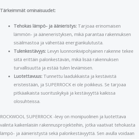
Tärkeimmät ominaisuudet:
Tehokas lämpö- ja äänieristys:
Tarjoaa erinomaisen
lämmön- ja ääneneristyksen, mikä parantaa rakennuksen
sisäilmastoa ja vähentää energiankulutusta.
Tulenkestävyys:
Levyn luonnonkivipohjainen rakenne tekee
siitä erittäin palonkestävän, mikä lisää rakennuksen
turvallisuutta ja estää tulen leviämisen.
Luotettavuus:
Tunnettu laadukkaista ja kestävistä
eristeistään, ja SUPERROCK ei ole poikkeus. Se tarjoaa
pitkäaikaista suorituskykyä ja kestävyyttä kaikissa
olosuhteissa.
ROCKWOOL SUPERROCK -levy on monipuolinen ja luotettava
valinta kaikenlaisiin rakennusprojekteihin, jotka vaativat tehokasta
lämpö- ja äänieristystä sekä palonkestävyyttä. Sen avulla voidaan