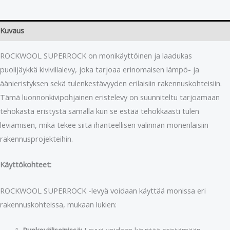
Kuvaus
ROCKWOOL SUPERROCK on monikäyttöinen ja laadukas
puolijäykkä kivivillalevy, joka tarjoaa erinomaisen lämpö- ja
äänieristyksen sekä tulenkestävyyden erilaisiin rakennuskohteisiin.
Tämä luonnonkivipohjainen eristelevy on suunniteltu tarjoamaan
tehokasta eristystä samalla kun se estää tehokkaasti tulen
leviämisen, mikä tekee siitä ihanteellisen valinnan monenlaisiin
rakennusprojekteihin.
Käyttökohteet:
ROCKWOOL SUPERROCK -levyä voidaan käyttää monissa eri
rakennuskohteissa, mukaan lukien:
Runkoväliseinissä:
Levyä voidaan käyttää eristämään