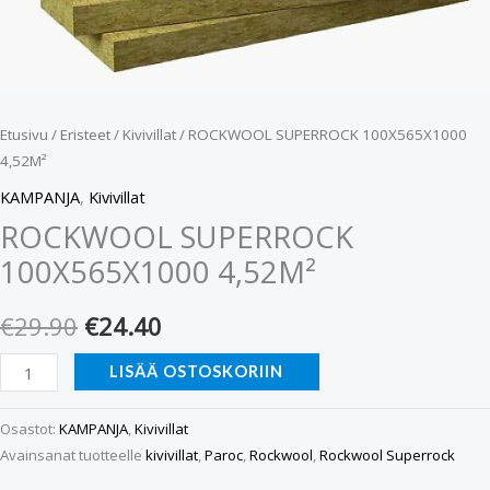
Etusivu
/
Eristeet
/
Kivivillat
/ ROCKWOOL SUPERROCK 100X565X1000
4,52M²
KAMPANJA
,
Kivivillat
ROCKWOOL SUPERROCK
100X565X1000 4,52M²
€
29.90
€
24.40
LISÄÄ OSTOSKORIIN
Osastot:
KAMPANJA
,
Kivivillat
Avainsanat tuotteelle
kivivillat
,
Paroc
,
Rockwool
,
Rockwool Superrock