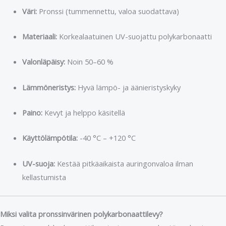
Väri:
Pronssi (tummennettu, valoa suodattava)
Materiaali:
Korkealaatuinen UV-suojattu polykarbonaatti
Valonläpäisy:
Noin 50–60 %
Lämmöneristys:
Hyvä lämpö- ja äänieristyskyky
Paino:
Kevyt ja helppo käsitellä
Käyttölämpötila:
-40 °C – +120 °C
UV-suoja:
Kestää pitkäaikaista auringonvaloa ilman
kellastumista
Miksi valita pronssinvärinen polykarbonaattilevy?