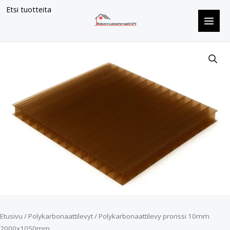
Siirry
Etsi tuotteita
sisältöön
Polykarbonaattilevy
pronssi
10mm
2000x1050mm
määrä
Etusivu
/
Polykarbonaattilevyt
/ Polykarbonaattilevy pronssi 10mm
2000x1050mm