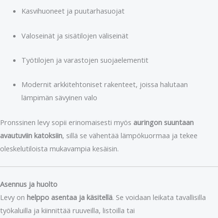
Kasvihuoneet ja puutarhasuojat
Valoseinät ja sisätilojen väliseinät
Työtilojen ja varastojen suojaelementit
Modernit arkkitehtoniset rakenteet, joissa halutaan
lämpimän sävyinen valo
Pronssinen levy sopii erinomaisesti myös
auringon suuntaan
avautuviin katoksiin
, sillä se vähentää lämpökuormaa ja tekee
oleskelutiloista mukavampia kesäisin.
Asennus ja huolto
Levy on
helppo asentaa ja käsitellä
. Se voidaan leikata tavallisilla
työkaluilla ja kiinnittää ruuveilla, listoilla tai