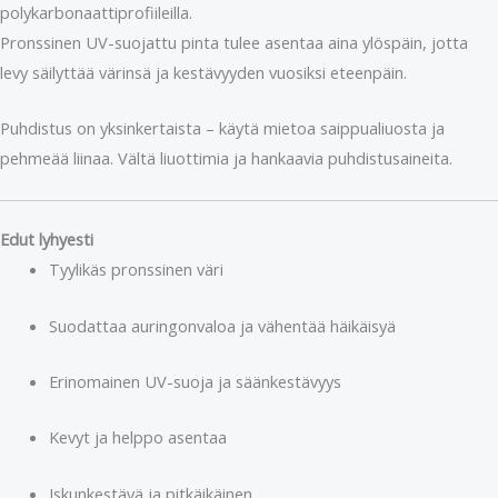
polykarbonaattiprofiileilla.
Pronssinen UV-suojattu pinta tulee asentaa aina ylöspäin, jotta
levy säilyttää värinsä ja kestävyyden vuosiksi eteenpäin.
Puhdistus on yksinkertaista – käytä mietoa saippualiuosta ja
pehmeää liinaa. Vältä liuottimia ja hankaavia puhdistusaineita.
Edut lyhyesti
Tyylikäs pronssinen väri
Suodattaa auringonvaloa ja vähentää häikäisyä
Erinomainen UV-suoja ja säänkestävyys
Kevyt ja helppo asentaa
Iskunkestävä ja pitkäikäinen