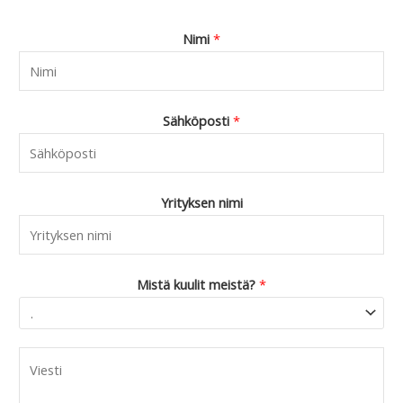
Nimi
*
Sähköposti
*
Yrityksen nimi
Mistä kuulit meistä?
*
C
o