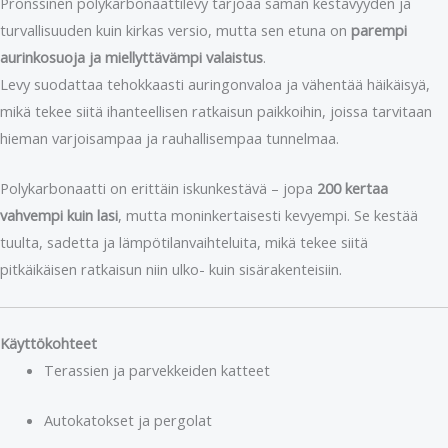
Pronssinen polykarbonaattilevy tarjoaa saman kestävyyden ja
turvallisuuden kuin kirkas versio, mutta sen etuna on
parempi
aurinkosuoja ja miellyttävämpi valaistus
.
Levy suodattaa tehokkaasti auringonvaloa ja vähentää häikäisyä,
mikä tekee siitä ihanteellisen ratkaisun paikkoihin, joissa tarvitaan
hieman varjoisampaa ja rauhallisempaa tunnelmaa.
Polykarbonaatti on erittäin iskunkestävä – jopa
200 kertaa
vahvempi kuin lasi
, mutta moninkertaisesti kevyempi. Se kestää
tuulta, sadetta ja lämpötilanvaihteluita, mikä tekee siitä
pitkäikäisen ratkaisun niin ulko- kuin sisärakenteisiin.
Käyttökohteet
Terassien ja parvekkeiden katteet
Autokatokset ja pergolat