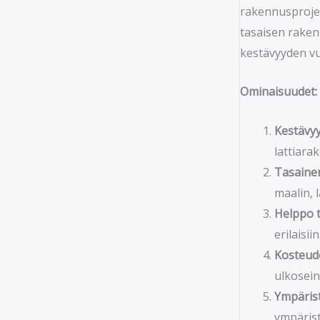
rakennusprojek
tasaisen raken
kestävyyden vu
Ominaisuudet:
Kestävyy
lattiarak
Tasainen
maalin, 
Helppo t
erilaisi
Kosteud
ulkoseinä
Ympärist
ympärist