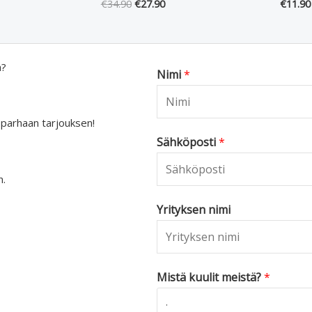
€
34.90
€
27.90
€
11.90
a?
Nimi
*
 parhaan tarjouksen!
Sähköposti
*
n.
Yrityksen nimi
Mistä kuulit meistä?
*