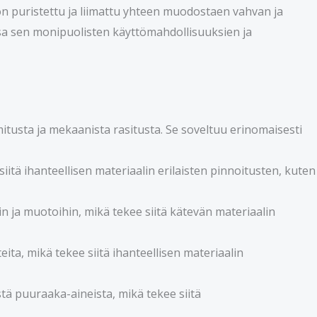
on puristettu ja liimattu yhteen muodostaen vahvan ja
sa sen monipuolisten käyttömahdollisuuksien ja
mitusta ja mekaanista rasitusta. Se soveltuu erinomaisesti
siitä ihanteellisen materiaalin erilaisten pinnoitusten, kuten
hin ja muotoihin, mikä tekee siitä kätevän materiaalin
ita, mikä tekee siitä ihanteellisen materiaalin
tä puuraaka-aineista, mikä tekee siitä