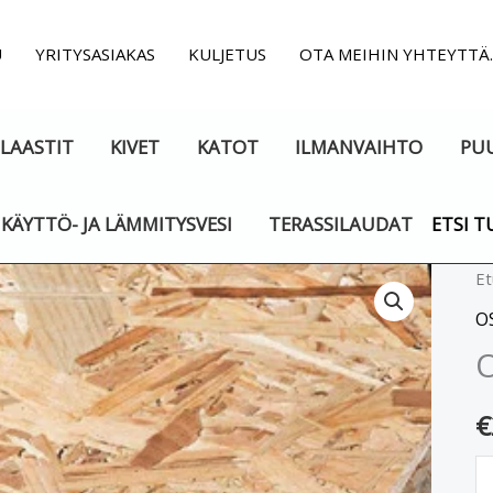
U
YRITYSASIAKAS
KULJETUS
OTA MEIHIN YHTEYTTÄ
LAASTIT
KIVET
KATOT
ILMANVAIHTO
PU
KÄYTTÖ- JA LÄMMITYSVESI
TERASSILAUDAT
ETSI T
O
Et
T
O
1
x
m
€