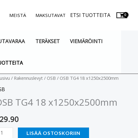
ETSI TUOTTEITA
.
MEISTÄ
MAKSUTAVAT
UTAVARAA
TERÄKSET
VIEMÄRÖINTI
UOTTEITA
SB
usivu
/
Rakennuslevyt
/
OSB
/ OSB TG4 18 x1250x2500mm
G4
SB
8
OSB TG4 18 x1250x2500mm
1250x2500mm
äärä
29.90
LISÄÄ OSTOSKORIIN