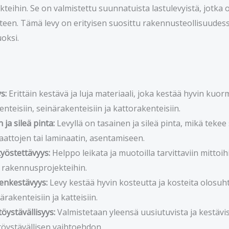
teihin. Se on valmistettu suunnatuista lastulevyistä, jotka 
teen. Tämä levy on erityisen suosittu rakennusteollisuudes
oksi.
s:
Erittäin kestävä ja luja materiaali, joka kestää hyvin kuor
enteisiin, seinärakenteisiin ja kattorakenteisiin.
 ja sileä pinta:
Levyllä on tasainen ja sileä pinta, mikä tekee 
laattojen tai laminaatin, asentamiseen.
yöstettävyys:
Helppo leikata ja muotoilla tarvittaviin mittoi
in rakennusprojekteihin.
enkestävyys:
Levy kestää hyvin kosteutta ja kosteita olosuhte
rakenteisiin ja katteisiin.
öystävällisyys:
Valmistetaan yleensä uusiutuvista ja kestävis
öystävällisen vaihtoehdon.