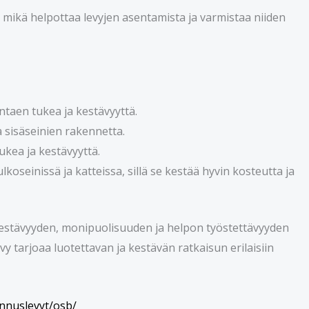
ä, mikä helpottaa levyjen asentamista ja varmistaa niiden
ntaen tukea ja kestävyyttä.
 sisäseinien rakennetta.
kea ja kestävyyttä.
oseinissä ja katteissa, sillä se kestää hyvin kosteutta ja
estävyyden, monipuolisuuden ja helpon työstettävyyden
y tarjoaa luotettavan ja kestävän ratkaisun erilaisiin
ennuslevyt/osb/