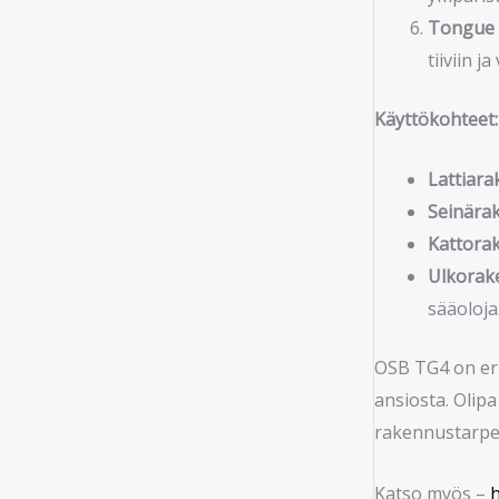
Tongue a
tiiviin j
Käyttökohteet:
Lattiara
Seinärak
Kattorak
Ulkorake
sääoloja
OSB TG4 on eri
ansiosta. Olipa
rakennustarpei
Katso myös –
h