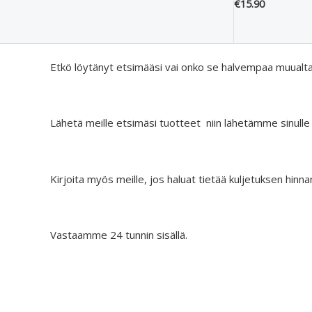
€
15.90
Etkö löytänyt etsimääsi vai onko se halvempaa muualt
Lähetä meille etsimäsi tuotteet niin lähetämme sinulle
Kirjoita myös meille, jos haluat tietää kuljetuksen hinna
Vastaamme 24 tunnin sisällä.