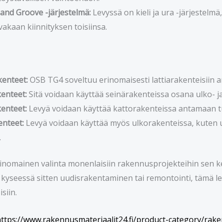
nd Groove -järjestelmä:
Levyssä on kieli ja ura -järjestelm
a vakaan kiinnityksen toisiinsa.
kenteet:
OSB TG4 soveltuu erinomaisesti lattiarakenteisiin a
enteet:
Sitä voidaan käyttää seinärakenteissa osana ulko- ja
enteet:
Levyä voidaan käyttää kattorakenteissa antamaan tu
nteet:
Levyä voidaan käyttää myös ulkorakenteissa, kuten ulk
.
nomainen valinta monenlaisiin rakennusprojekteihin sen k
 kyseessä sitten uudisrakentaminen tai remontointi, tämä lev
siin.
ttps://www.rakennusmateriaalit24.fi/product-category/rak