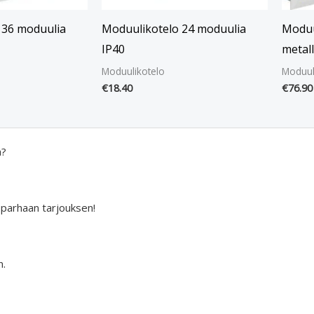
 36 moduulia
Moduulikotelo 24 moduulia
Moduu
IP40
metall
Moduulikotelo
Moduul
€
18.40
€
76.90
a?
 parhaan tarjouksen!
n.