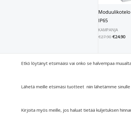
Moduulikotelo
IP65
KAMPANJA
€
27.90
€
24.90
Etkö löytänyt etsimääsi vai onko se halvempaa muualt
Lähetä meille etsimäsi tuotteet niin lähetämme sinulle
Kirjoita myös meille, jos haluat tietää kuljetuksen hinna