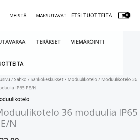
ETSI TUOTTEITA
.
MEISTÄ
MAKSUTAVAT
UTAVARAA
TERÄKSET
VIEMÄRÖINTI
UOTTEITA
duulikotelo
usivu
/
Sähkö
/
Sähkökeskukset
/
Moduulikotelo
/ Moduulikotelo 36
duulia IP65 PE/N
6
oduulia
oduulikotelo
65
oduulikotelo 36 moduulia IP65
E/N
PE/N
äärä