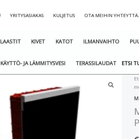
U
YRITYSASIAKAS
KULJETUS
OTA MEIHIN YHTEYTTÄ
LAASTIT
KIVET
KATOT
ILMANVAIHTO
PU
KÄYTTÖ- JA LÄMMITYSVESI
TERASSILAUDAT
ETSI T
Mo
Et
mo
3
m
M
IP
M
P
m