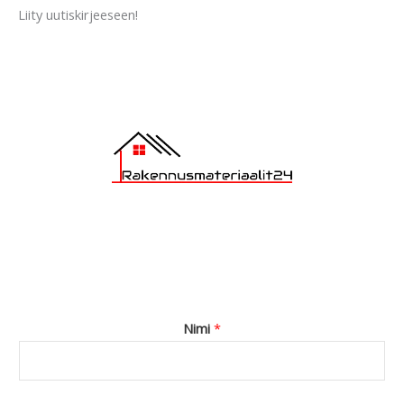
a
Liity uutiskirjeeseen!
g
e
*
Nimi
*