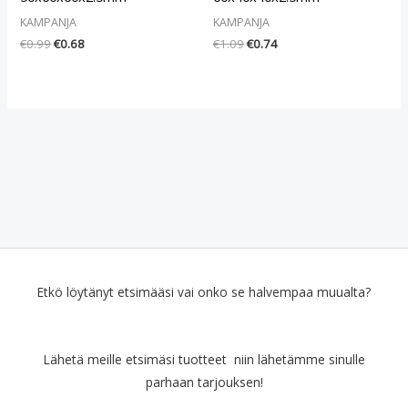
KAMPANJA
KAMPANJA
€
0.99
€
0.68
€
1.09
€
0.74
Etkö löytänyt etsimääsi vai onko se halvempaa muualta?
Lähetä meille etsimäsi tuotteet niin lähetämme sinulle
parhaan tarjouksen!