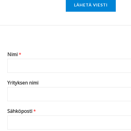
LÄHETÄ VIESTI
M
e
s
s
a
g
Nimi
*
e
*
Yrityksen nimi
Sähköposti
*