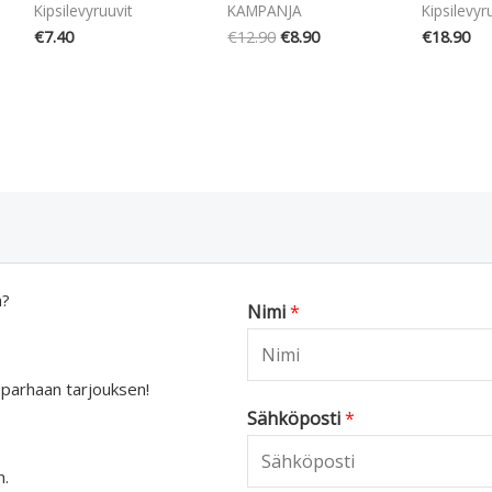
Kipsilevyruuvit
KAMPANJA
Kipsilevyr
€
7.40
€
12.90
€
8.90
€
18.90
a?
Nimi
*
 parhaan tarjouksen!
Sähköposti
*
n.