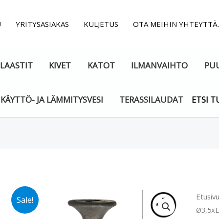
U
YRITYSASIAKAS
KULJETUS
OTA MEIHIN YHTEYTTÄ
LAASTIT
KIVET
KATOT
ILMANVAIHTO
PU
KÄYTTÖ- JA LÄMMITYSVESI
TERASSILAUDAT
ETSI T
Kipsil
Etusiv
Sale!
Ø3,5xL
Ø3,5x