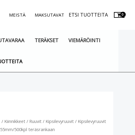
ETSI TUOTTEITA
.
MEISTÄ
MAKSUTAVAT
UTAVARAA
TERÄKSET
VIEMÄRÖINTI
UOTTEITA
evyruuvit
u
/
Kiinnikkeet
/
Ruuvit
/
Kipsilevyruuvit
/ Kipsilevyruuvit
Alkuperäinen
Nykyinen
55mm/500kpl teräsrankaan
L55mm/500kpl