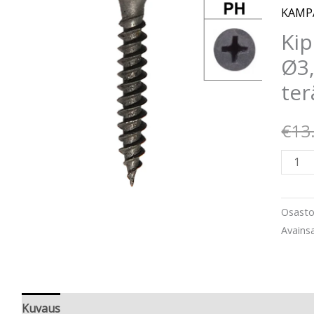
teräs
KAMP
määr
Kip
Ø3
te
€
13
Osasto
Avains
Kuvaus