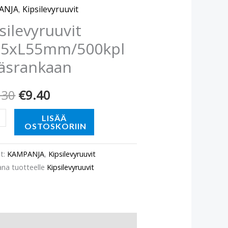
hinta
hinta
rankaan
ANJA
,
Kipsilevyruuvit
ä
oli:
on:
silevyruuvit
,5xL55mm/500kpl
€13.30.
€9.40.
räsrankaan
.30
€
9.40
LISÄÄ
OSTOSKORIIN
t:
KAMPANJA
,
Kipsilevyruuvit
ana tuotteelle
Kipsilevyruuvit