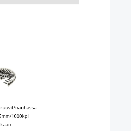
yruuvit/nauhassa
5mm/1000kpl
nkaan