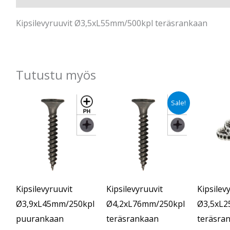
Kipsilevyruuvit Ø3,5xL55mm/500kpl teräsrankaan
Tutustu myös
Alkuperäinen
Nykyinen
Sale!
hinta
hinta
oli:
on:
€12.90.
€8.90.
Kipsilevyruuvit
Kipsilevyruuvit
Kipsilev
Ø3,9xL45mm/250kpl
Ø4,2xL76mm/250kpl
Ø3,5xL2
puurankaan
teräsrankaan
teräsra