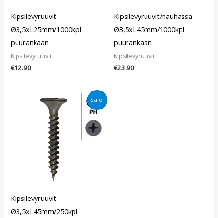
Kipsilevyruuvit
Kipsilevyruuvit/nauhassa
Ø3,5xL25mm/1000kpl
Ø3,5xL45mm/1000kpl
puurankaan
puurankaan
Kipsilevyruuvit
Kipsilevyruuvit
€
12.90
€
23.90
Alkuperäinen
Nykyinen
Sale!
hinta
hinta
oli:
on:
€9.90.
€6.80.
Kipsilevyruuvit
Ø3,5xL45mm/250kpl