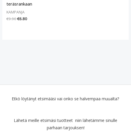
teräsrankaan
KAMPANJA
€
9.90
€
6.80
Etkö löytänyt etsimääsi vai onko se halvempaa muualta?
Lähetä meille etsimäsi tuotteet niin lähetämme sinulle
parhaan tarjouksen!