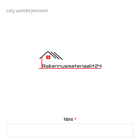
a
Liity uutiskirjeeseen!
g
e
*
Nimi
*