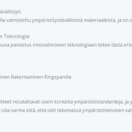
vällisyys:
olla valmistettu ympäristöystävällisistä materiaaleista, ja o
en Teknologia:
kuva panostus innovatiiviseen teknologiaan tekee tästä erist
oinen Rakentaminen Kingspanilla
tteet noudattavat usein korkeita ympäristöstandardeja, ja y
it olla varma siitä, että olet tekemässä ympäristötietoisen 