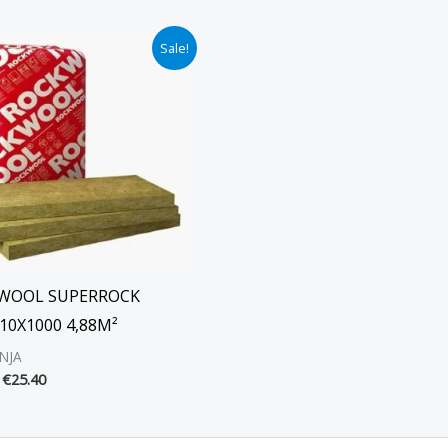
Alkuperäinen
Nykyinen
Sale!
hinta
hinta
oli:
on:
€29.90.
€25.40.
WOOL SUPERROCK
10X1000 4,88M²
NJA
€
25.40