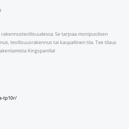
ä
 rakennusteollisuudessa. Se tarjoaa monipuolisen
us, teollisuusrakennus tai kaupallinen tila. Tee tilaus
akentamista Kingspanilla!
a-tp10r/