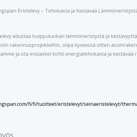
ngspan-Eristelevy – Tehokasta ja Kestävää Lämmöneristyst
elevy edustaa huippuluokan lämmöneristystä ja kestävyyttä
isiin rakennusprojekteihin, olipa kyseessä sitten asuinrakenn
mme ja ota ensiaskel kohti energiatehokasta ja kestävää r
ngspan.com/fi/fi/tuotteet/eristelevyt/seinaeristelevyt/therm
myös