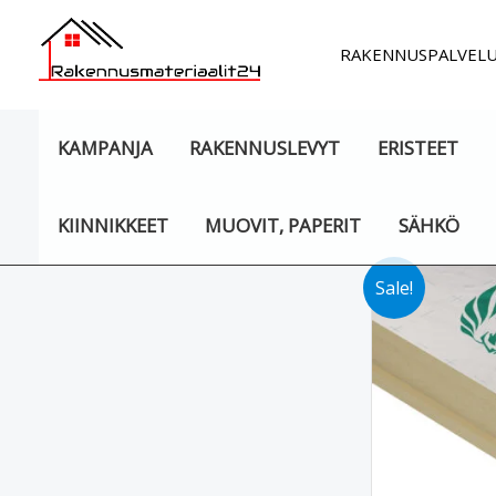
Siirry
sisältöön
RAKENNUSPALVEL
KAMPANJA
RAKENNUSLEVYT
ERISTEET
KIINNIKKEET
MUOVIT, PAPERIT
SÄHKÖ
Sale!