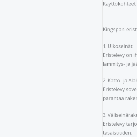
Käyttökohteet 
Kingspan-erist
1. Ulkoseinät:
Eristelevy on 
lämmitys- ja j
2. Katto- ja Ala
Eristelevy sove
parantaa rake
3. Väliseinärak
Eristelevy tar
tasaisuuden.