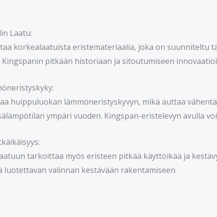
in Laatu:
staa korkealaatuista eristemateriaalia, joka on suunnitelt
 Kingspanin pitkään historiaan ja sitoutumiseen innovaatio
neristyskyky:
joaa huippuluokan lämmöneristyskyvyn, mikä auttaa vähent
isälämpötilan ympäri vuoden. Kingspan-eristelevyn avulla v
tkäikäisyys:
atuun tarkoittaa myös eristeen pitkää käyttöikää ja kestävyy
tä luotettavan valinnan kestävään rakentamiseen.