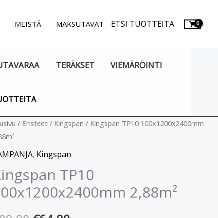
ETSI TUOTTEITA
.
MEISTÄ
MAKSUTAVAT
UTAVARAA
TERÄKSET
VIEMÄRÖINTI
UOTTEITA
ingspan
usivu
/
Eristeet
/
Kingspan
/ Kingspan TP10 100x1200x2400mm
Alkuperäinen
Nykyinen
88m²
P10
hinta
hinta
00x1200x2400mm
AMPANJA
,
Kingspan
88m²
oli:
on:
ingspan TP10
äärä
100x1200x2400mm 2,88m²
€99.90.
€64.90.