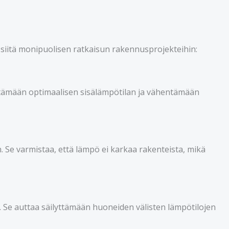
e siitä monipuolisen ratkaisun rakennusprojekteihin:
lyttämään optimaalisen sisälämpötilan ja vähentämään
n. Se varmistaa, että lämpö ei karkaa rakenteista, mikä
 Se auttaa säilyttämään huoneiden välisten lämpötilojen