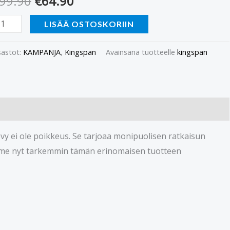
99.90
€
64.90
LISÄÄ OSTOSKORIIN
astot:
KAMPANJA
,
Kingspan
Avainsana tuotteelle
kingspan
vy ei ole poikkeus. Se tarjoaa monipuolisen ratkaisun
me nyt tarkemmin tämän erinomaisen tuotteen