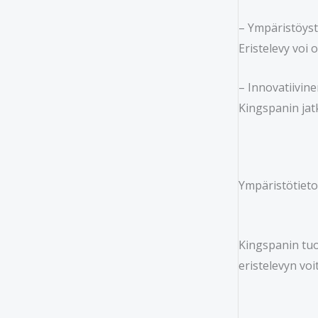
– Ympäristöystä
Eristelevy voi 
– Innovatiivin
Kingspanin jat
Ympäristötiet
Kingspanin tuo
eristelevyn vo