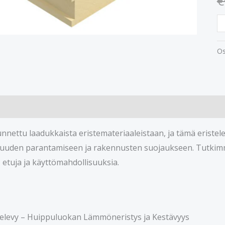
€
Os
nnettu laadukkaista eristemateriaaleistaan, ja tämä eristele
uuden parantamiseen ja rakennusten suojaukseen. Tutkim
 etuja ja käyttömahdollisuuksia.
televy – Huippuluokan Lämmöneristys ja Kestävyys