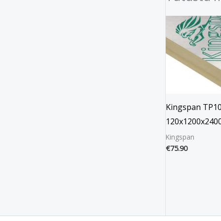
Kingspan TP1
120x1200x240
Kingspan
€
75.90