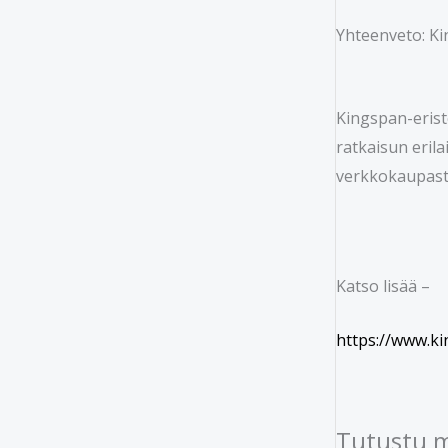
Yhteenveto: Ki
Kingspan-erist
ratkaisun erila
verkkokaupasta
Katso lisää –
https://www.ki
Tutustu 