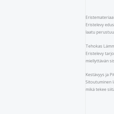
Eristemateriaal
Eristelevy edu
laatu perustuu
Tehokas Lämmö
Eristelevy tar
miellyttävän s
Kestävyys ja Pi
Sitoutuminen la
mikä tekee sii