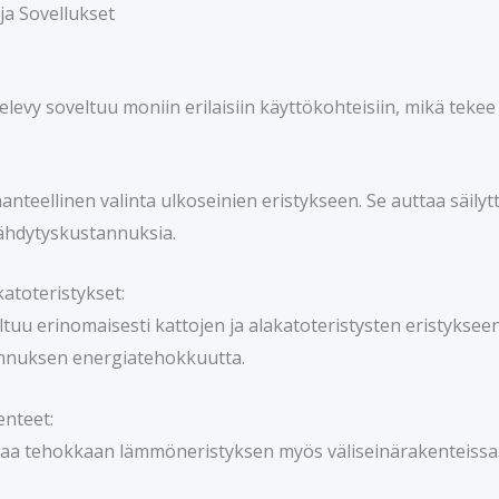
ja Sovellukset
elevy soveltuu moniin erilaisiin käyttökohteisiin, mikä teke
ihanteellinen valinta ulkoseinien eristykseen. Se auttaa säi
äähdytyskustannuksia.
katoteristykset:
ltuu erinomaisesti kattojen ja alakatoteristysten eristyksee
nnuksen energiatehokkuutta.
enteet:
joaa tehokkaan lämmöneristyksen myös väliseinärakenteissa.