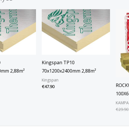
0
Kingspan TP10
0mm 2,88m²
70x1200x2400mm 2,88m²
Kingspan
ROCK
€
47.90
100X6
KAMPA
€
29.90