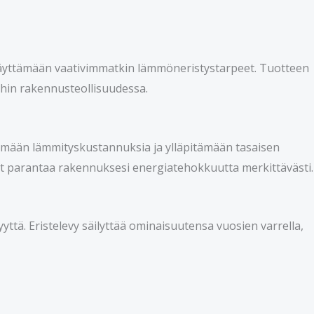
u täyttämään vaativimmatkin lämmöneristystarpeet. Tuotteen
ihin rakennusteollisuudessa.
ämään lämmityskustannuksia ja ylläpitämään tasaisen
oit parantaa rakennuksesi energiatehokkuutta merkittävästi.
ttä. Eristelevy säilyttää ominaisuutensa vuosien varrella,