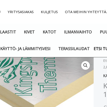
U
YRITYSASIAKAS
KULJETUS
OTA MEIHIN YHTEYTTÄ
LAASTIT
KIVET
KATOT
ILMANVAIHTO
PU
KÄYTTÖ- JA LÄMMITYSVESI
TERASSILAUDAT
ETSI T
K
Et
2,
T
1
K
2,
K
m