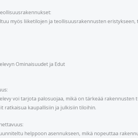
a Teollisuusrakennukset:
ltuu myös liiketilojen ja teollisuusrakennusten eristykseen,
elevyn Ominaisuudet ja Edut
uus:
elevy voi tarjota palosuojaa, mikä on tärkeää rakennusten 
t ratkaisua kaupallisiin ja julkisiin tiloihin.
nettavuus:
 suunniteltu helppoon asennukseen, mikä nopeuttaa rakenn