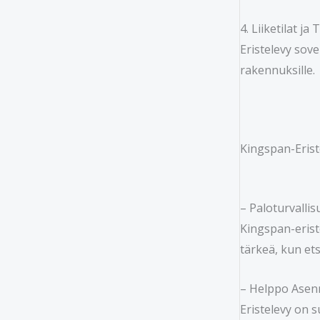
4. Liiketilat j
Eristelevy sove
rakennuksille.
Kingspan-Erist
– Paloturvallis
Kingspan-erist
tärkeä, kun etsi
– Helppo Asen
Eristelevy on