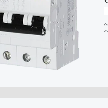
€
Os
Av