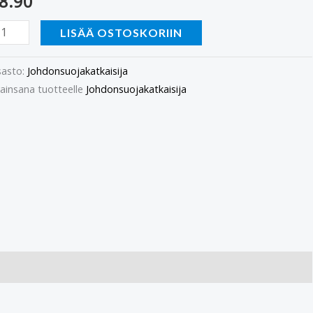
8.90
LISÄÄ OSTOSKORIIN
asto:
Johdonsuojakatkaisija
ainsana tuotteelle
Johdonsuojakatkaisija