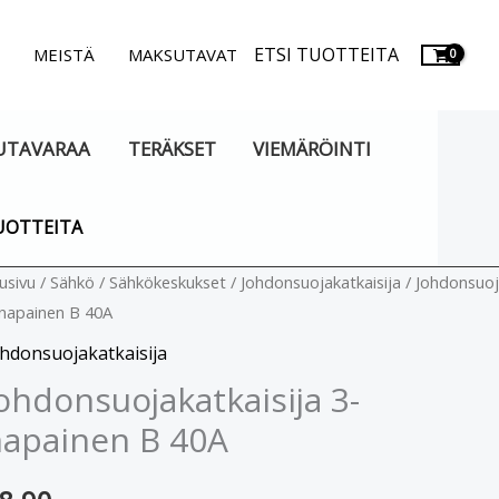
ETSI TUOTTEITA
.
MEISTÄ
MAKSUTAVAT
UTAVARAA
TERÄKSET
VIEMÄRÖINTI
UOTTEITA
hdonsuojakatkaisija
usivu
/
Sähkö
/
Sähkökeskukset
/
Johdonsuojakatkaisija
/ Johdonsuoj
napainen B 40A
apainen
hdonsuojakatkaisija
ohdonsuojakatkaisija 3-
0A
apainen B 40A
äärä