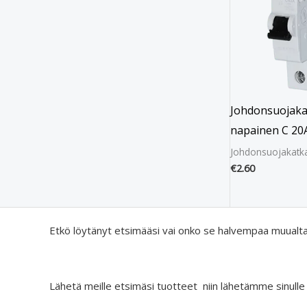
Johdonsuojakat
napainen C 20
Johdonsuojakatka
€
2.60
Etkö löytänyt etsimääsi vai onko se halvempaa muualt
Lähetä meille etsimäsi tuotteet niin lähetämme sinulle