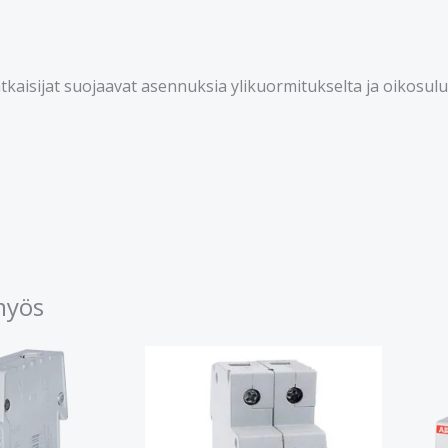
aisijat suojaavat asennuksia ylikuormitukselta ja oikosuluil
myös