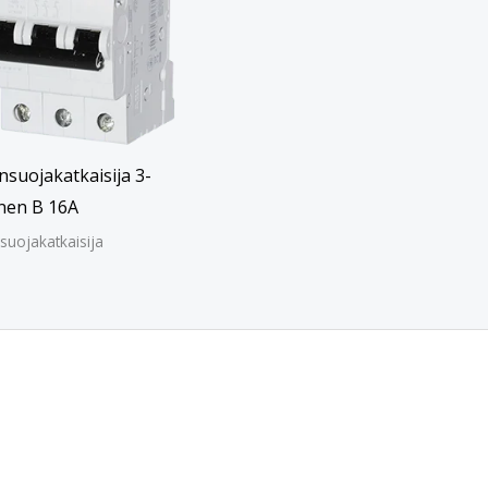
suojakatkaisija 3-
nen B 16A
suojakatkaisija