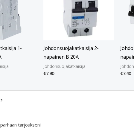
kaisija 1-
Johdonsuojakatkaisija 2-
Johdon
A
napainen B 20A
napai
isija
Johdonsuojakatkaisija
Johdon
€
7.90
€
7.40
a?
 parhaan tarjouksen!