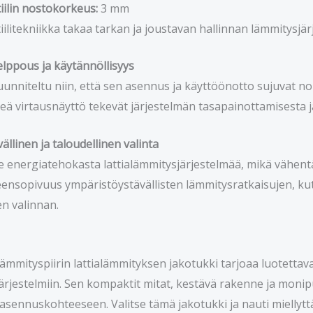
iilin nostokorkeus:
3 mm
iilitekniikka takaa tarkan ja joustavan hallinnan lämmitysjä
ppous ja käytännöllisyys
unniteltu niin, että sen asennus ja käyttöönotto sujuvat nop
elkeä virtausnäyttö tekevät järjestelmän tasapainottamisesta 
llinen ja taloudellinen valinta
e energiatehokasta lattialämmitysjärjestelmää, mikä vähent
hteensopivuus ympäristöystävällisten lämmitysratkaisujen,
en valinnan.
mmityspiirin lattialämmityksen jakotukki tarjoaa luotettava
järjestelmiin. Sen kompaktit mitat, kestävä rakenne ja moni
asennuskohteeseen. Valitse tämä jakotukki ja nauti miellyttä