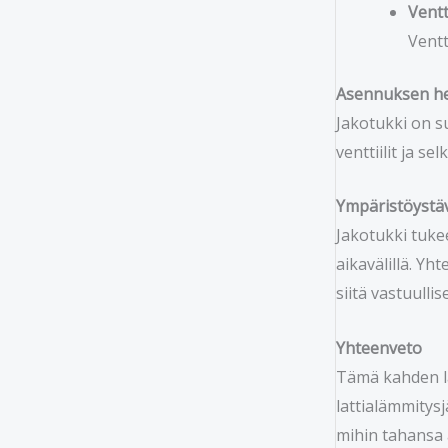
Ventt
Ventt
Asennuksen hel
Jakotukki on su
venttiilit ja s
Ympäristöystävä
Jakotukki tuke
aikavälillä. Y
siitä vastuullis
Yhteenveto
Tämä kahden lä
lattialämmitys
mihin tahansa 