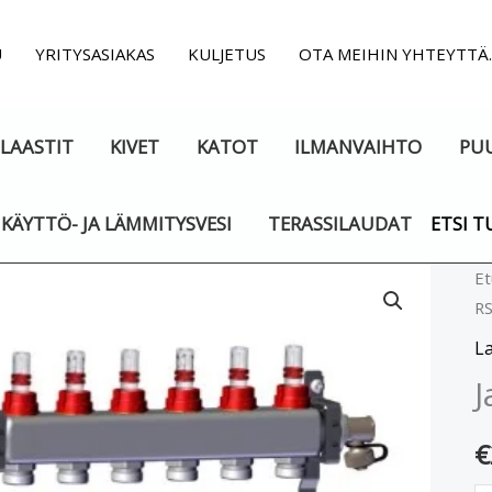
U
YRITYSASIAKAS
KULJETUS
OTA MEIHIN YHTEYTTÄ
LAASTIT
KIVET
KATOT
ILMANVAIHTO
PU
KÄYTTÖ- JA LÄMMITYSVESI
TERASSILAUDAT
ETSI T
Ja
Et
R
7-
o
La
R
J
m
€