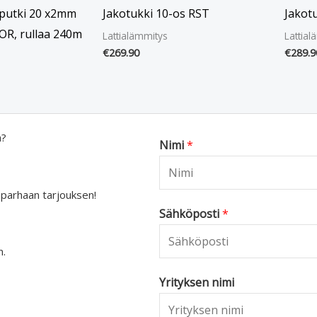
sputki 20 x2mm
Jakotukki 10-os RST
Jakot
R, rullaa 240m
Lattialämmitys
Lattial
€
269.90
€
289.9
a?
Nimi
*
 parhaan tarjouksen!
Sähköposti
*
n.
Yrityksen nimi