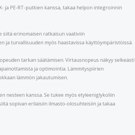
X- ja PE-RT-putkien kanssa, takaa helpon integroinnin
 siitä erinomaisen ratkaisun vaativiin
en ja turvallisuuden myös haastavissa käyttöympäristöissä.
usnopeuden tarkan säätämisen. Virtausnopeus näkyy selkeästi
apainottamista ja optimointia. Lämmityspiirien
ehokkaan lämmön jakautumisen.
en nesteen kanssa. Se tukee myös etyleeniglykoliin
tä sopivan erilaisiin ilmasto-olosuhteisiin ja takaa