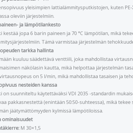
nsopivuus yleisimpien lattialämmitysputkistojen, kuten PE-
ssa oleviin järjestelmiin.
aineen- ja lämpötilankesto
i kestää jopa 6 barin paineen ja 70 °C lämpötilan, mikä tekee
mmitysjärjestelmiin. Tämä varmistaa järjestelmän tehokkuud
opeuden tarkka hallinta
lmään kuuluu säädettävä venttiili, joka mahdollistaa virta
lmaisimen näkölasin kautta, mikä helpottaa järjestelmän tas
irtausnopeus on 5 l/min, mikä mahdollistaa tasaisen ja t
opivuus nesteiden kanssa
i on suunniteltu käytettäväksi VDI 2035 -standardin mukais
aa pakkasnestettä (enintään 50:50-suhteessa), mikä tekee sii
lmän jäätymättömyyden kylmissä lämpötiloissa.
in ominaisuudet
ntäkierre:
M 30×1,5