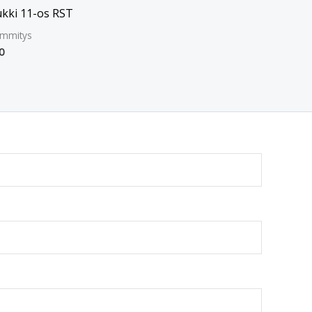
ukki 11-os RST
ämmitys
0