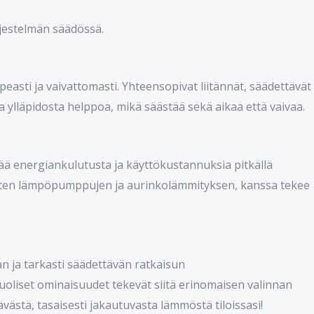
rjestelmän säädössä.
easti ja vaivattomasti. Yhteensopivat liitännät, säädettävät
ja ylläpidosta helppoa, mikä säästää sekä aikaa että vaivaa.
ää energiankulutusta ja käyttökustannuksia pitkällä
 kuten lämpöpumppujen ja aurinkolämmityksen, kanssa tekee
n ja tarkasti säädettävän ratkaisun
puoliset ominaisuudet tekevät siitä erinomaisen valinnan
västä, tasaisesti jakautuvasta lämmöstä tiloissasi!