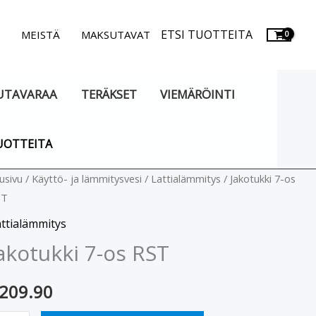
ETSI TUOTTEITA
.
MEISTÄ
MAKSUTAVAT
UTAVARAA
TERÄKSET
VIEMÄRÖINTI
UOTTEITA
kotukki
usivu
/
Käyttö- ja lämmitysvesi
/
Lattialämmitys
/ Jakotukki 7-os
ST
s
ttialämmitys
ST
akotukki 7-os RST
äärä
209.90