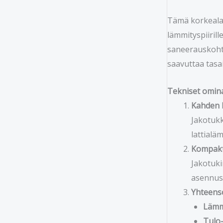
Tämä korkealaa
lämmityspiiril
saneerauskohtei
saavuttaa tasai
Tekniset omina
Kahden l
Jakotukk
lattialä
Kompakt
Jakotuki
asennust
Yhteenso
Lämmi
Tulo-