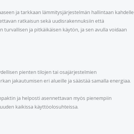
aseen ja tarkkaan lämmitysjärjestelmän hallintaan kahdelle
otettavan ratkaisun sekä uudisrakennuksiin että
turvallisen ja pitkäikäisen käytön, ja sen avulla voidaan
dellisen pienten tilojen tai osajärjestelmien
kan jakautumisen eri alueille ja säästää samalla energiaa.
ompaktin ja helposti asennettavan myös pienempiin
vuuden kaikissa käyttöolosuhteissa.