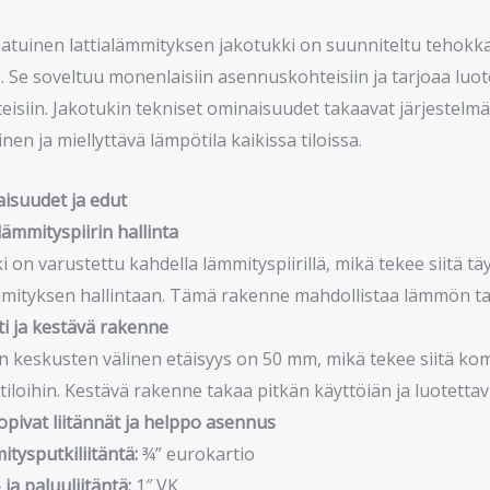
tuinen lattialämmityksen jakotukki on suunniteltu tehokka
le. Se soveltuu monenlaisiin asennuskohteisiin ja tarjoaa lu
siin. Jakotukin tekniset ominaisuudet takaavat järjestelmän 
nen ja miellyttävä lämpötila kaikissa tiloissa.
isuudet ja edut
ämmityspiirin hallinta
i on varustettu kahdella lämmityspiirillä, mikä tekee siitä täy
mmityksen hallintaan. Tämä rakenne mahdollistaa lämmön tar
i ja kestävä rakenne
n keskusten välinen etäisyys on 50 mm, mikä tekee siitä k
iloihin. Kestävä rakenne takaa pitkän käyttöiän ja luotetta
pivat liitännät ja helppo asennus
tysputkiliitäntä:
¾” eurokartio
 ja paluuliitäntä:
1″ VK