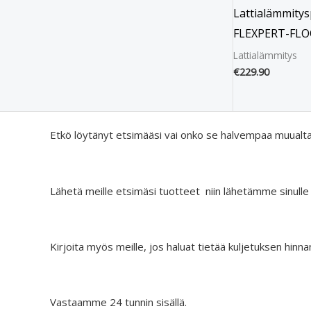
Lattialämmity
FLEXPERT-FLOO
Lattialämmitys
€
229.90
Etkö löytänyt etsimääsi vai onko se halvempaa muualt
Lähetä meille etsimäsi tuotteet niin lähetämme sinulle
Kirjoita myös meille, jos haluat tietää kuljetuksen hinna
Vastaamme 24 tunnin sisällä.