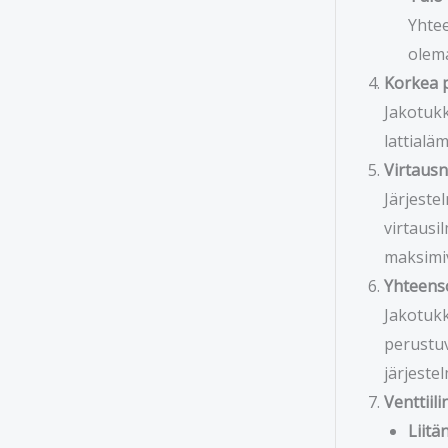
Yhtee
olema
Korkea p
Jakotukk
lattialä
Virtausn
Järjeste
virtausi
maksimiv
Yhteens
Jakotukk
perustuv
järjeste
Venttiil
Liitä