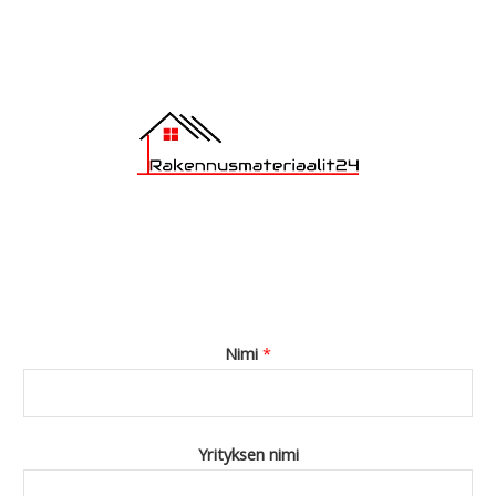
e
*
Nimi
*
Yrityksen nimi