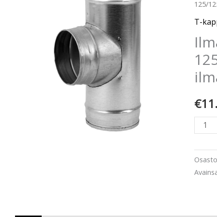
125/125
kappa
125/
T-kapp
metalli
Ilm
ilman
125
tiivist
ilm
määr
€
11
Osast
Avains