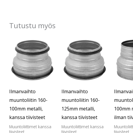
Tutustu myös
Ilmanvaihto
Ilmanvaihto
Ilmanva
muuntoliitin 160-
muuntoliitin 160-
muuntoli
100mm metalli,
125mm metalli,
100mm m
kanssa tiivisteet
kanssa tiivisteet
ilman tii
Muuntoliittimet kanssa
Muuntoliittimet kanssa
Muuntoliit
tiivisteet
tiivisteet
tiivisteet