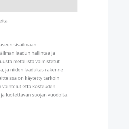
eitä
aaseen sisäilmaan
äilman laadun hallintaa ja
uusta metallista valmistetut
ta, ja niiden laadukas rakenne
itteissa on käytetty tarkoin
an vaihtelut että kosteuden
ja luotettavan suojan vuodolta.