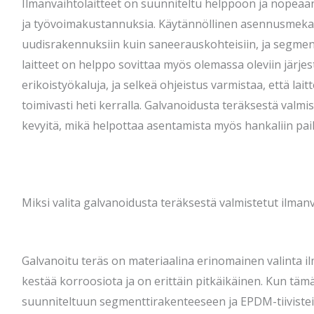
Ilmanvaihtolaitteet on suunniteltu helppoon ja nopeaa
ja työvoimakustannuksia. Käytännöllinen asennusmekan
uudisrakennuksiin kuin saneerauskohteisiin, ja segme
laitteet on helppo sovittaa myös olemassa oleviin järje
erikoistyökaluja, ja selkeä ohjeistus varmistaa, että laitt
toimivasti heti kerralla. Galvanoidusta teräksestä valmis
kevyitä, mikä helpottaa asentamista myös hankaliin pai
Miksi valita galvanoidusta teräksestä valmistetut ilmanv
Galvanoitu teräs on materiaalina erinomainen valinta il
kestää korroosiota ja on erittäin pitkäikäinen. Kun täm
suunniteltuun segmenttirakenteeseen ja EPDM-tiivistei