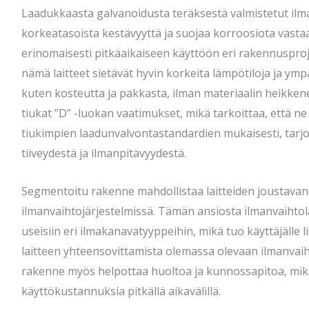
Laadukkaasta galvanoidusta teräksestä valmistetut ilma
korkeatasoista kestävyyttä ja suojaa korroosiota vasta
erinomaisesti pitkäaikaiseen käyttöön eri rakennusproje
nämä laitteet sietävät hyvin korkeita lämpötiloja ja ymp
kuten kosteutta ja pakkasta, ilman materiaalin heikkene
tiukat ”D” -luokan vaatimukset, mikä tarkoittaa, että ne
tiukimpien laadunvalvontastandardien mukaisesti, tar
tiiveydestä ja ilmanpitävyydestä.
Segmentoitu rakenne mahdollistaa laitteiden joustava
ilmanvaihtojärjestelmissä. Tämän ansiosta ilmanvaihtola
useisiin eri ilmakanavatyyppeihin, mikä tuo käyttäjälle 
laitteen yhteensovittamista olemassa olevaan ilmanvai
rakenne myös helpottaa huoltoa ja kunnossapitoa, mikä
käyttökustannuksia pitkällä aikavälillä.