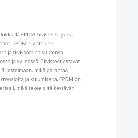
ukkailla EPDM-tiivisteillä, jotka
uodot. EPDM-tiivisteiden
sa ja tiiviysominaisuutensa
sa ja kylmässä. Tiivisteet estävät
järjestelmään, mikä parantaa
korroosiolta ja kulumiselta. EPDM on
eriaali, mikä tekee siitä kestävän