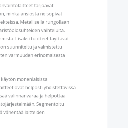
nvaihtolaitteet tarjoavat
an, minkä ansiosta ne sopivat
kteissa. Metallisella rungollaan
äristöolosuhteiden vaihteluita,
mistä. Lisäksi tuotteet täyttävät
 on suunniteltu ja valmistettu
joten varmuuden erinomaisesta
n käytön monenlaisissa
itteet ovat helposti yhdistettävissä
lisää valinnanvaraa ja helpottaa
htojärjestelmään. Segmentoitu
 vähentää laitteiden