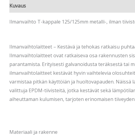
Kuvaus
Ilmanvaihto T-kappale 125/125mm metalli-, ilman tiivist
Ilmanvaihtolaitteet – Kestävä ja tehokas ratkaisu puht
Ilmanvaihtolaitteet ovat ratkaiseva osa rakennusten sis
parantamista. Erityisesti galvanoidusta teräksestä tai m
ilmanvaihtolaitteet kestävät hyvin vaihtelevia olosuhtei
varmistaa pitkän käyttöiän ja huoltovapauden. Näissä la
valittuja EPDM-tiivisteitä, jotka kestävät sekä lämpötil
aiheuttaman kulumisen, tarjoten erinomaisen tiiveyden 
Materiaali ja rakenne