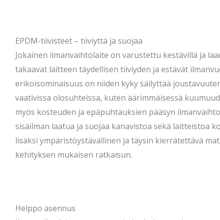
EPDM-tiivisteet – tiiviyttä ja suojaa
Jokainen ilmanvaihtolaite on varustettu kestävillä ja laad
takaavat laitteen täydellisen tiiviyden ja estävät ilmanv
erikoisominaisuus on niiden kyky säilyttää joustavuuten
vaativissa olosuhteissa, kuten äärimmäisessä kuumuudes
myös kosteuden ja epäpuhtauksien pääsyn ilmanvaihto
sisäilman laatua ja suojaa kanavistoa sekä laitteistoa 
lisäksi ympäristöystävällinen ja täysin kierrätettävä mat
kehityksen mukaisen ratkaisun.
Helppo asennus