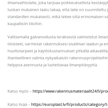
ilmanvaihtolaite, joka tarjoaa poikkeuksellista kestävyy
luokan mukainen laatu takaa, että laite on suunniteltu 
standardien mukaisesti, mikä tekee siitä erinomaisen v
kaupallisiin tiloihin.
Valitsemalla galvanoidusta teräksestä valmistetut ilman
tiivisteet, varmistat rakennuksesi sisäilman laadun ja
huoltotarpeet ja käyttökustannukset pitkällä aikavälill
ihanteellinen valinta nykyaikaisiin rakennusprojekteihin
helppoa asennusta ja luotettavaa ilmanpitävyyttä.
Katso myös –
https://www.rakennusmateriaalit24.fi/pro
Katso lisää –
https://europlast.lv/fi/products/category/