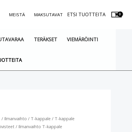
ETSI TUOTTEITA
.
MEISTÄ
MAKSUTAVAT
UTAVARAA
TERÄKSET
VIEMÄRÖINTI
UOTTEITA
vaihto
u
/
Ilmanvaihto
/
T-kappale
/
T-kappale
iivisteet
/ Ilmanvaihto T-kappale