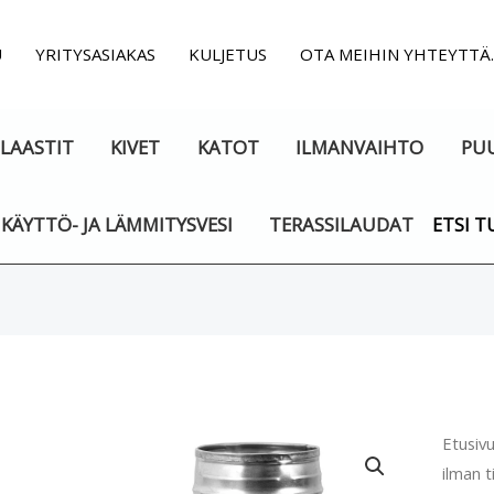
U
YRITYSASIAKAS
KULJETUS
OTA MEIHIN YHTEYTTÄ
LAASTIT
KIVET
KATOT
ILMANVAIHTO
PU
KÄYTTÖ- JA LÄMMITYSVESI
TERASSILAUDAT
ETSI T
Ilman
Etusiv
ilman t
T-