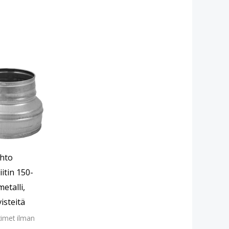
ihto
itin 150-
etalli,
visteitä
timet ilman