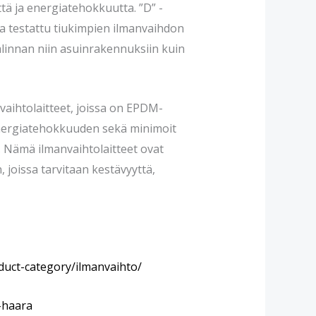
ttä ja energiatehokkuutta. ”D” -
ja testattu tiukimpien ilmanvaihdon
alinnan niin asuinrakennuksiin kuin
vaihtolaitteet, joissa on EPDM-
 energiatehokkuuden sekä minimoit
ä. Nämä ilmanvaihtolaitteet ovat
, joissa tarvitaan kestävyyttä,
duct-category/ilmanvaihto/
t-haara