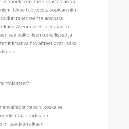
n asennukseen, mikä säästää aikaa
ismi tekee tuotteesta sopivan niin
ntoidun rakenteensa ansiosta
stelmiin. Asennuksessa ei vaadita
een saa paikoilleen turvallisesti ja
tetut ilmanvaihtolaitteet ovat lisäksi
kkoihin.
aihtolaitteet?
manvaihtolaitteisiin, koska se
ä yhdistetään tarkkaan
siin, saadaan aikaan