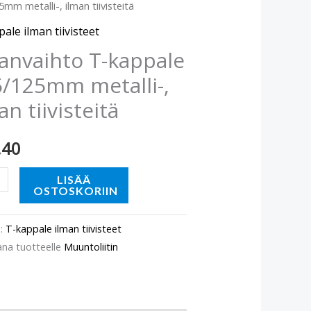
mm metalli-, ilman tiivisteitä
le
125mm
ale ilman tiivisteet
-,
anvaihto T-kappale
/125mm metalli-,
eitä
an tiivisteitä
ä
.40
LISÄÄ
OSTOSKORIIN
o:
T-kappale ilman tiivisteet
ana tuotteelle
Muuntoliitin