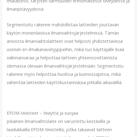
mukaisesti, tarjoten varmuuden erinomaisesta tiiveydestä ja
ilmanpitävyydestä.
Segmentoitu rakenne mahdollistaa laitteiden joustavan
käytön monenlaisissa ilmanvaihtojärjestelmissä. Tämän
ansiosta ilmanvaihtolaitteet ovat helposti yhdistettävissä
useisiin eri ilmakanavatyyppeihin, mikä tuo käyttäjälle lisää
valinnanvaraa ja helpottaa laitteen yhteensovittamista
olemassa olevaan ilmanvaihtojärjestelmään. Segmentoitu
rakenne myös helpottaa huoltoa ja kunnossapitoa, mikä
vähentää laitteiden käyttökustannuksia pitkällä aikavälillä.
EPDM-tiivisteet – tiiviyttä ja suojaa
Jokainen ilmanvaihtolaite on varustettu kestävillä ja
laadukkailla EPDM-tiivisteillä, jotka takaavat laitteen