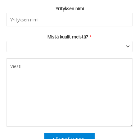
Yrityksen nimi
Mistä kuulit meistä?
*
C
o
m
m
e
n
t
o
r
M