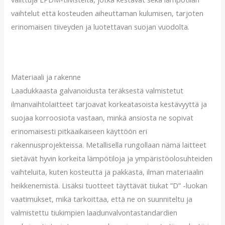
vaihtelut että kosteuden aiheuttaman kulumisen, tarjoten
erinomaisen tiiveyden ja luotettavan suojan vuodolta.
Materiaali ja rakenne
Laadukkaasta galvanoidusta teräksestä valmistetut
ilmanvaihtolaitteet tarjoavat korkeatasoista kestävyyttä ja
suojaa korroosiota vastaan, minkä ansiosta ne sopivat
erinomaisesti pitkäaikaiseen käyttöön eri
rakennusprojekteissa. Metallisella rungollaan nämä laitteet
sietävät hyvin korkeita lämpötiloja ja ympäristöolosuhteiden
vaihteluita, kuten kosteutta ja pakkasta, ilman materiaalin
heikkenemistä. Lisäksi tuotteet täyttävät tiukat ”D” -luokan
vaatimukset, mikä tarkoittaa, että ne on suunniteltu ja
valmistettu tiukimpien laadunvalvontastandardien