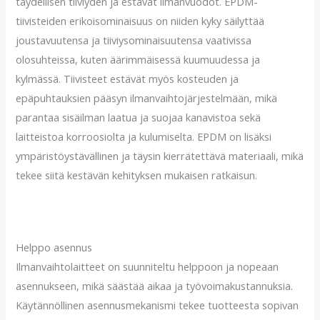
täydellisen tiiviyden ja estävät ilmanvuodot. EPDM-
tiivisteiden erikoisominaisuus on niiden kyky säilyttää
joustavuutensa ja tiiviysominaisuutensa vaativissa
olosuhteissa, kuten äärimmäisessä kuumuudessa ja
kylmässä. Tiivisteet estävät myös kosteuden ja
epäpuhtauksien pääsyn ilmanvaihtojärjestelmään, mikä
parantaa sisäilman laatua ja suojaa kanavistoa sekä
laitteistoa korroosiolta ja kulumiselta. EPDM on lisäksi
ympäristöystävällinen ja täysin kierrätettävä materiaali, mikä
tekee siitä kestävän kehityksen mukaisen ratkaisun.
Helppo asennus
Ilmanvaihtolaitteet on suunniteltu helppoon ja nopeaan
asennukseen, mikä säästää aikaa ja työvoimakustannuksia.
Käytännöllinen asennusmekanismi tekee tuotteesta sopivan