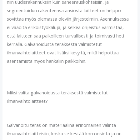
niin uudisrakennuksiin kuin saneerauskohteisiin, ja
segmentoidun rakenteensa ansiosta laitteet on helppo
sovittaa myös olemassa oleviin järjestelmiin. Asennuksessa
ei vaadita erikoistyökaluja, ja selkeä ohjeistus varmistaa,
että laitteen saa paikoilleen turvallisesti ja toimivasti heti
kerralla. Galvanoidusta teräksestä valmistetut
ilmanvaihtolaitteet ovat lisäksi kevyitä, mikä helpottaa
asentamista myös hankaliin paikkoihin.
Miksi valita galvanoidusta teräksestä valmistetut
ilmanvaihtolaitteet?
Galvanoitu teräs on materiaalina erinomainen valinta
ilmanvaihtolaitteisiin, koska se kestää korroosiota ja on