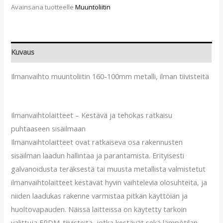
Avainsana tuotteelle
Muuntoliitin
Kuvaus
Ilmanvaihto muuntoliitin 160-100mm metalli, ilman tiivisteitä
Ilmanvaihtolaitteet – Kestävä ja tehokas ratkaisu
puhtaaseen sisäilmaan
Ilmanvaihtolaitteet ovat ratkaiseva osa rakennusten
sisäilman laadun hallintaa ja parantamista. Erityisesti
galvanoidusta teräksestä tai muusta metallista valmistetut
ilmanvaihtolaitteet kestävät hyvin vaihtelevia olosuhteita, ja
niiden laadukas rakenne varmistaa pitkän käyttöiän ja
huoltovapauden. Näissä laitteissa on käytetty tarkoin
valittuja EPDM-tiivisteitä, jotka kestävät sekä lämpötilan