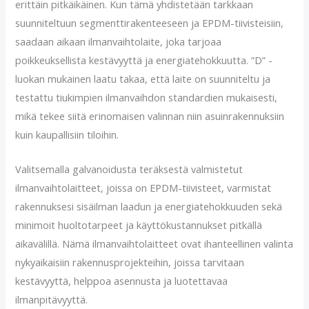
erittäin pitkäikäinen. Kun tämä yhdistetään tarkkaan
suunniteltuun segmenttirakenteeseen ja EPDM-tiivisteisiin,
saadaan aikaan ilmanvaihtolaite, joka tarjoaa
poikkeuksellista kestävyyttä ja energiatehokkuutta. ”D” -
luokan mukainen laatu takaa, että laite on suunniteltu ja
testattu tiukimpien ilmanvaihdon standardien mukaisesti,
mikä tekee siitä erinomaisen valinnan niin asuinrakennuksiin
kuin kaupallisiin tiloihin.
Valitsemalla galvanoidusta teräksestä valmistetut
ilmanvaihtolaitteet, joissa on EPDM-tiivisteet, varmistat
rakennuksesi sisäilman laadun ja energiatehokkuuden sekä
minimoit huoltotarpeet ja käyttökustannukset pitkällä
aikavälillä. Nämä ilmanvaihtolaitteet ovat ihanteellinen valinta
nykyaikaisiin rakennusprojekteihin, joissa tarvitaan
kestävyyttä, helppoa asennusta ja luotettavaa
ilmanpitävyyttä.