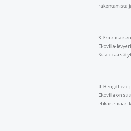
rakentamista j
3. Erinomainen
Ekovilla-levye
Se auttaa säil
4. Hengittävä 
Ekovilla on su
ehkäisemään ko