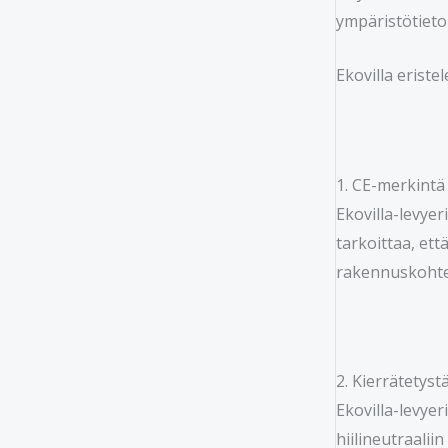
ympäristötietois
Ekovilla eriste
1. CE-merkintä
Ekovilla-levye
tarkoittaa, ett
rakennuskohteis
2. Kierrätetyst
Ekovilla-levyer
hiilineutraalii