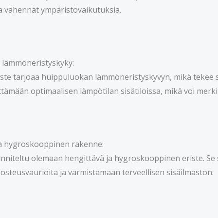
a vähennät ympäristövaikutuksia.
 lämmöneristyskyky:
riste tarjoaa huippuluokan lämmöneristyskyvyn, mikä tekee 
yttämään optimaalisen lämpötilan sisätiloissa, mikä voi merk
ja hygroskooppinen rakenne:
unniteltu olemaan hengittävä ja hygroskooppinen eriste. Se 
steusvaurioita ja varmistamaan terveellisen sisäilmaston.