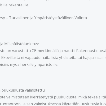
ille rakentajille.
levy – Turvallinen ja Ympäristöystävällinen Valinta:
 ja M1-päästöluokitus:
riste on varustettu CE-merkinnällä ja nauttii Rakennustie
ä Ekovillasta ei vapaudu haitallisia yhdisteitä tai hajuja sisäi
iin, myös herkille ympäristöille.
ä puukuidusta valmistettu:
iste valmistetaan kierrätetystä puukuidusta, mikä tekee siit
n tuotantoon, ja sen valmistuksessa käytetään uusiutuvia luo