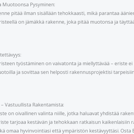
 ja Muotoonsa Pysyminen:
enne pitää ilman sisällään tehokkaasti, mikä parantaa äänier
risteellä on jämäkkä rakenne, joka pitää muotonsa ja täyttää s
tettävyys:
risteen työstäminen on vaivatonta ja miellyttävää – eriste ei
uotoilla ja sovittaa sen helposti rakennusprojektisi tarpeisiin
a – Vastuullista Rakentamista:
iste on oivallinen valinta niille, jotka haluavat yhdistää r
eriste tarjoaa kestävän ja tehokkaan ratkaisun kaikenlaisiin
kä omaa hyvinvointiasi että ympäristön kestävyyttäsi. Osta Ek