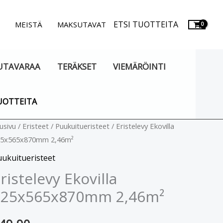
ETSI TUOTTEITA
.
MEISTÄ
MAKSUTAVAT
UTAVARAA
TERÄKSET
VIEMÄRÖINTI
UOTTEITA
istelevy
usivu
/
Eristeet
/
Puukuitueristeet
/ Eristelevy Ekovilla
25x565x870mm 2,46m²
ovilla
25x565x870mm
ukuitueristeet
46m²
ristelevy Ekovilla
äärä
125x565x870mm 2,46m²