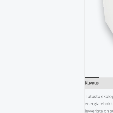
Kuvaus
Tutustu ekolog
energiatehokku
levyeriste on 