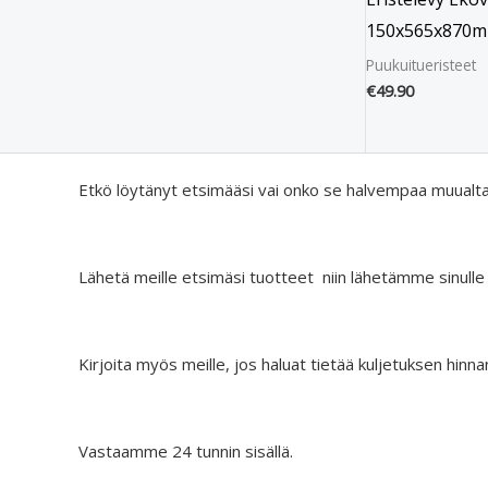
150x565x870m
Puukuitueristeet
€
49.90
Etkö löytänyt etsimääsi vai onko se halvempaa muualt
Lähetä meille etsimäsi tuotteet niin lähetämme sinulle
Kirjoita myös meille, jos haluat tietää kuljetuksen hinna
Vastaamme 24 tunnin sisällä.