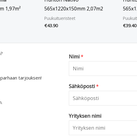
m 1,97m²
565x1220x150mm 2,07m2
565x1
Puukuitueristeet
Puukuit
€
43.90
€
39.40
a?
Nimi
*
 parhaan tarjouksen!
Sähköposti
*
n.
Yrityksen nimi