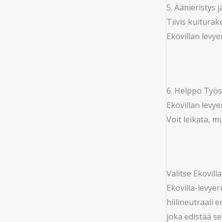
5. Äänieristys
Tiivis kuiturak
Ekovillan levye
6. Helppo Työs
Ekovillan levye
Voit leikata, m
Valitse Ekovill
Ekovilla-levyer
hiilineutraali 
joka edistää se