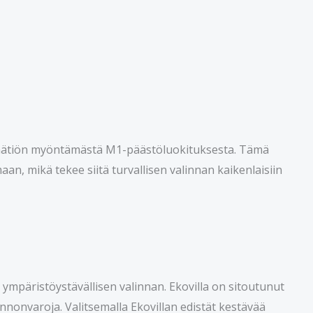
tosäätiön myöntämästä M1-päästöluokituksesta. Tämä
lmaan, mikä tekee siitä turvallisen valinnan kaikenlaisiin
ä ympäristöystävällisen valinnan. Ekovilla on sitoutunut
nnonvaroja. Valitsemalla Ekovillan edistät kestävää