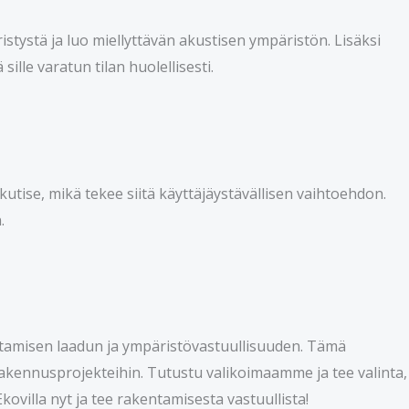
istystä ja luo miellyttävän akustisen ympäristön. Lisäksi
ille varatun tilan huolellisesti.
 kutise, mikä tekee siitä käyttäjäystävällisen vaihtoehdon.
.
akentamisen laadun ja ympäristövastuullisuuden. Tämä
 rakennusprojekteihin. Tutustu valikoimaamme ja tee valinta,
ovilla nyt ja tee rakentamisesta vastuullista!