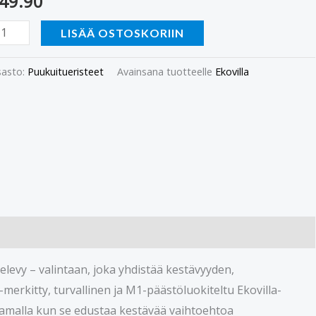
49.90
LISÄÄ OSTOSKORIIN
asto:
Puukuitueristeet
Avainsana tuotteelle
Ekovilla
elevy – valintaan, joka yhdistää kestävyyden,
erkitty, turvallinen ja M1-päästöluokiteltu Ekovilla-
amalla kun se edustaa kestävää vaihtoehtoa