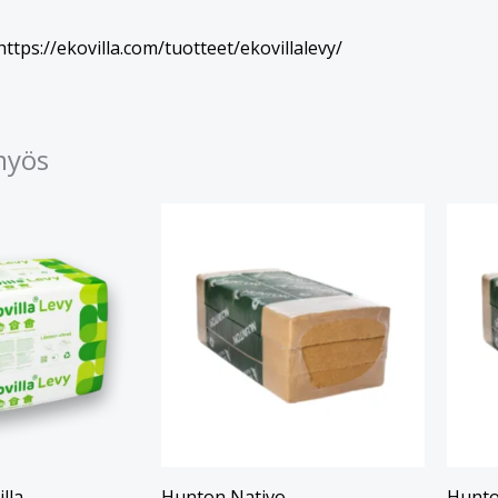
https://ekovilla.com/tuotteet/ekovillalevy/
myös
lla
Hunton Nativo
Hunto