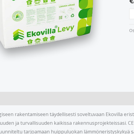
€
Os
iseen rakentamiseen täydellisesti soveltuvaan Ekovilla erist
uden ja turvallisuuden kaikissa rakennusprojekteissasi. CE-m
suunniteltu tarjoamaan huippuluokan lämmöneristyskykyä s