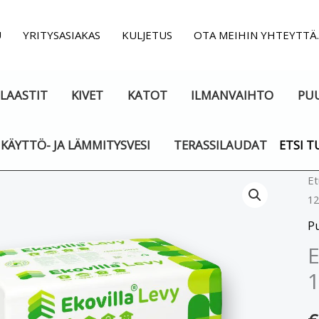
U
YRITYSASIAKAS
KULJETUS
OTA MEIHIN YHTEYTTÄ
LAASTIT
KIVET
KATOT
ILMANVAIHTO
PU
KÄYTTÖ- JA LÄMMITYSVESI
TERASSILAUDAT
ETSI T
Er
Et
1
Ek
1
Pu
2,
E
m