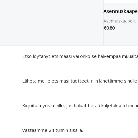
Asennuskaape
Asennuskaapelit
€
0.80
Etkö löytänyt etsimääsi vai onko se halvempaa muualt
Lähetä meille etsimäsi tuotteet niin lähetämme sinulle
Kirjoita myös meille, jos haluat tietää kuljetuksen hinna
Vastaamme 24 tunnin sisällä.