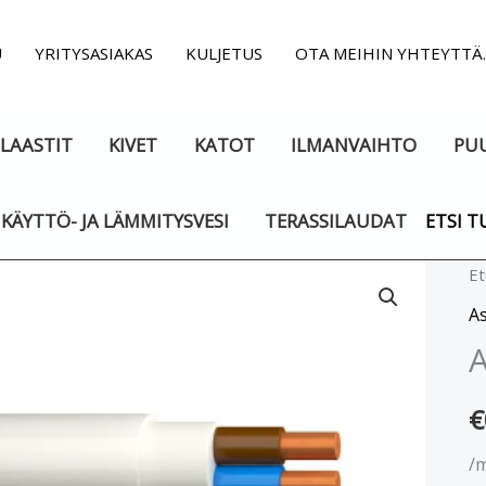
U
YRITYSASIAKAS
KULJETUS
OTA MEIHIN YHTEYTTÄ
LAASTIT
KIVET
KATOT
ILMANVAIHTO
PU
KÄYTTÖ- JA LÄMMITYSVESI
TERASSILAUDAT
ETSI T
As
Et
2
A
m
€
/