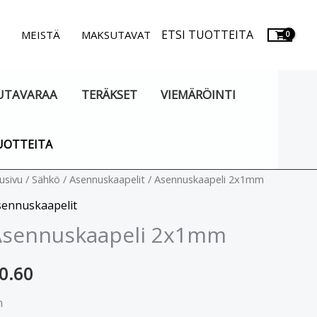
ETSI TUOTTEITA
.
MEISTÄ
MAKSUTAVAT
UTAVARAA
TERÄKSET
VIEMÄRÖINTI
UOTTEITA
ennuskaapeli
usivu
/
Sähkö
/
Asennuskaapelit
/ Asennuskaapeli 2x1mm
x1mm
sennuskaapelit
äärä
Asennuskaapeli 2x1mm
0.60
m