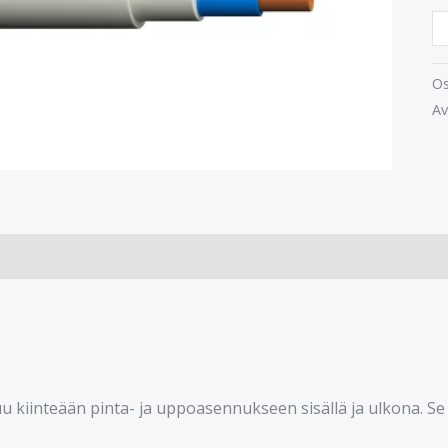
Os
Av
uu kiinteään pinta- ja uppoasennukseen sisällä ja ulkona. S