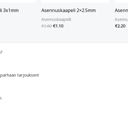
li 3x1mm
Asennuskaapeli 2×2.5mm
Asenn
Asennuskaapelit
Asennu
€
1.60
€
1.10
€
2.20
a?
 parhaan tarjouksen!
n.