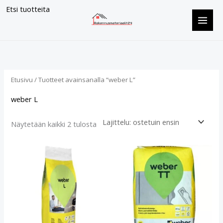
Siirry
Etsi tuotteita
sisältöön
Suosituimmat
ensin
Etusivu
/ Tuotteet avainsanalla “weber L”
weber L
Näytetään kaikki 2 tulosta