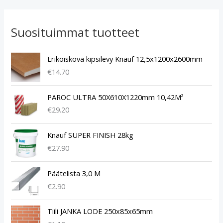
Suosituimmat tuotteet
Erikoiskova kipsilevy Knauf 12,5x1200x2600mm
€
14.70
PAROC ULTRA 50X610X1220mm 10,42M²
€
29.20
Knauf SUPER FINISH 28kg
€
27.90
Päätelista 3,0 M
€
2.90
Tiili JANKA LODE 250x85x65mm