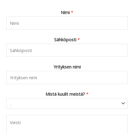
Nimi
*
Sähköposti
*
Yrityksen nimi
Mistä kuulit meistä?
*
C
o