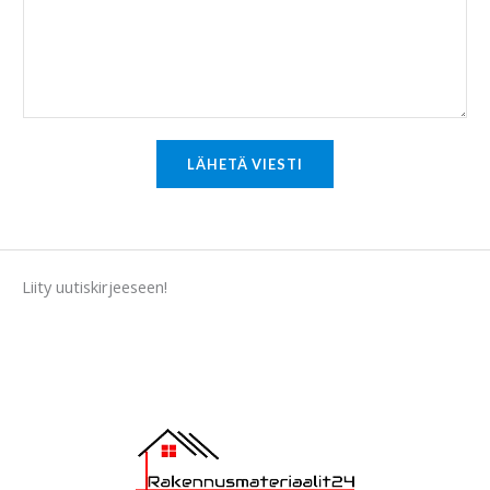
e
n
t
o
r
M
LÄHETÄ VIESTI
e
s
s
a
Liity uutiskirjeeseen!
g
e
*