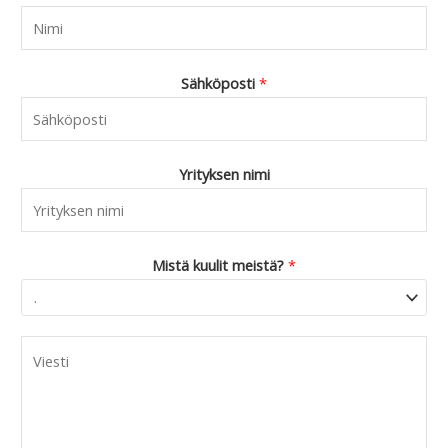
0
.
Sähköposti
*
Yrityksen nimi
Mistä kuulit meistä?
*
C
o
m
m