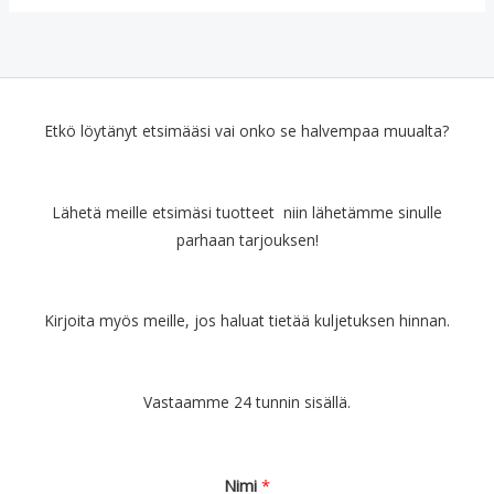
e
n
r
e
ä
n
i
h
n
i
e
n
Etkö löytänyt etsimääsi vai onko se halvempaa muualta?
n
t
h
a
i
o
Lähetä meille etsimäsi tuotteet niin lähetämme sinulle
n
n
parhaan tarjouksen!
t
:
a
€
o
1
l
4
Kirjoita myös meille, jos haluat tietää kuljetuksen hinnan.
i
.
:
9
€
0
Vastaamme 24 tunnin sisällä.
1
.
9
.
9
Nimi
*