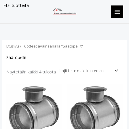
Siirry
Etsi tuotteita
sisältöön
Suosituimmat
ensin
Etusivu
/ Tuotteet avainsanalla “Säätöpellit”
Säätöpellit
Näytetään kaikki 4 tulosta