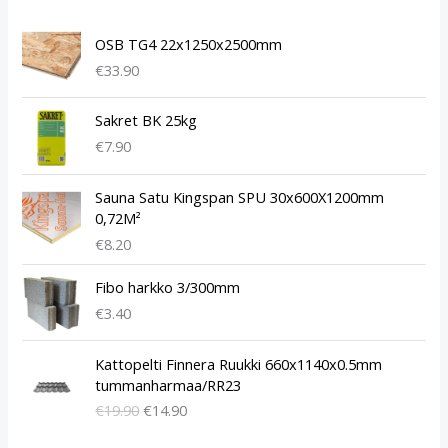
OSB TG4 22x1250x2500mm
€
33.90
Sakret BK 25kg
€
7.90
Sauna Satu Kingspan SPU 30x600X1200mm
0,72M²
€
8.20
Fibo harkko 3/300mm
€
3.40
A
N
Kattopelti Finnera Ruukki 660x1140x0.5mm
l
y
tummanharmaa/RR23
k
k
€
19.90
€
14.90
u
y
p
i