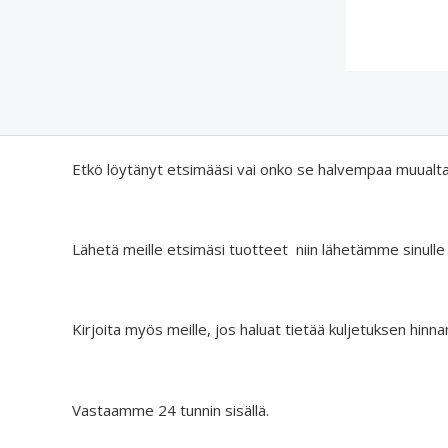
€
0
6
.
9
.
9
0
.
Etkö löytänyt etsimääsi vai onko se halvempaa muualt
Lähetä meille etsimäsi tuotteet niin lähetämme sinulle
Kirjoita myös meille, jos haluat tietää kuljetuksen hinna
Vastaamme 24 tunnin sisällä.