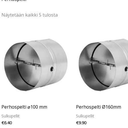
Näytetään kaikki 5 tulosta
Perhospelti ⌀100 mm
Perhospelti Ø160mm
Sulkupellit
Sulkupellit
€
6.40
€
9.90