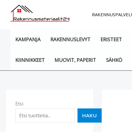
Siirry
sisältöön
RAKENNUSPALVEL
KAMPANJA
RAKENNUSLEVYT
ERISTEET
KIINNIKKEET
MUOVIT, PAPERIT
SÄHKÖ
Etsi
HAKU