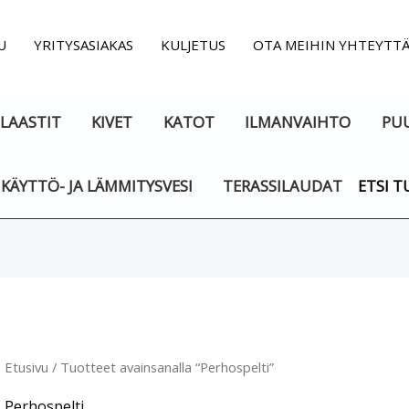
U
YRITYSASIAKAS
KULJETUS
OTA MEIHIN YHTEYTTÄ
LAASTIT
KIVET
KATOT
ILMANVAIHTO
PU
KÄYTTÖ- JA LÄMMITYSVESI
TERASSILAUDAT
ETSI T
Suosituimmat
ensin
Etusivu
/ Tuotteet avainsanalla “Perhospelti”
Perhospelti