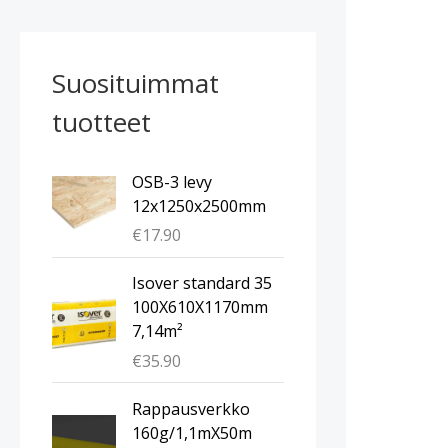
Suosituimmat
tuotteet
OSB-3 levy
12x1250x2500mm
€
17.90
Isover standard 35
100X610X1170mm
7,14m²
€
35.90
A
N
Rappausverkko
l
y
160g/1,1mX50m
k
k