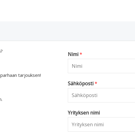
a?
Nimi
*
 parhaan tarjouksen!
Sähköposti
*
n.
Yrityksen nimi