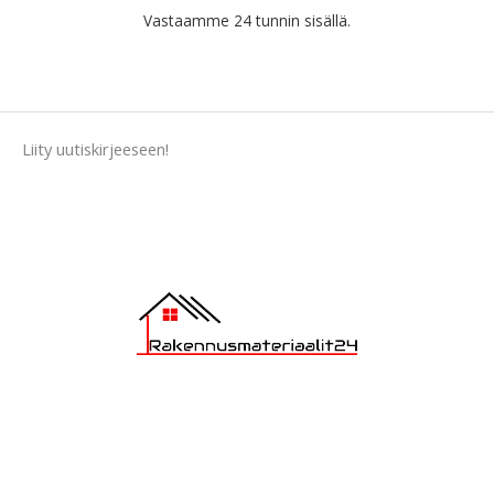
€
0
Vastaamme 24 tunnin sisällä.
1
.
9
.
9
0
.
Liity uutiskirjeeseen!