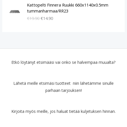
A
N
Kattopelti Finnera Ruukki 660x1140x0.5mm
l
y
tummanharmaa/RR23
k
k
€
19.90
€
14.90
u
y
p
i
e
n
r
e
ä
n
i
h
n
i
e
n
Etkö löytänyt etsimääsi vai onko se halvempaa muualta?
n
t
h
a
i
o
Lähetä meille etsimäsi tuotteet niin lähetämme sinulle
n
n
parhaan tarjouksen!
t
:
a
€
o
1
l
4
Kirjoita myös meille, jos haluat tietää kuljetuksen hinnan.
i
.
:
9