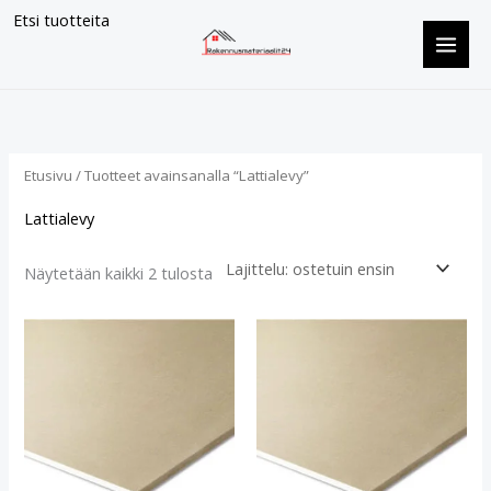
Siirry
Etsi tuotteita
sisältöön
Suosituimmat
ensin
Etusivu
/ Tuotteet avainsanalla “Lattialevy”
Lattialevy
Näytetään kaikki 2 tulosta