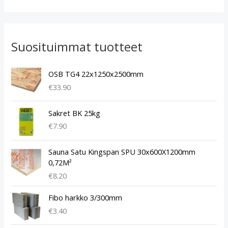
Suosituimmat tuotteet
OSB TG4 22x1250x2500mm
€
33.90
Sakret BK 25kg
€
7.90
Sauna Satu Kingspan SPU 30x600X1200mm
0,72M²
€
8.20
Fibo harkko 3/300mm
€
3.40