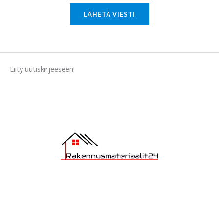
M
LÄHETÄ VIESTI
e
s
s
a
Liity uutiskirjeeseen!
g
e
*