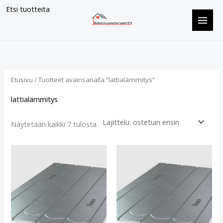
Siirry
Etsi tuotteita
sisältöön
Suosituimmat
ensin
Etusivu
/ Tuotteet avainsanalla “lattialämmitys”
lattialämmitys
Näytetään kaikki 7 tulosta