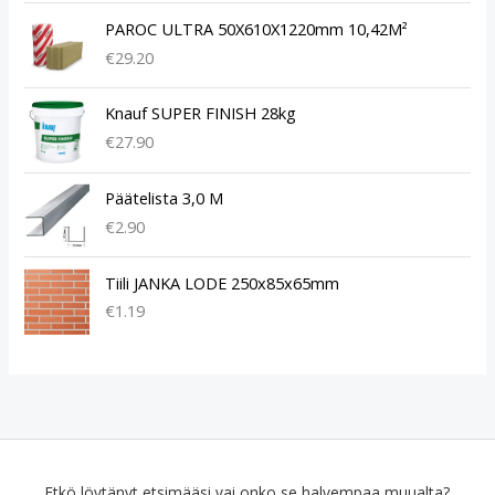
PAROC ULTRA 50X610X1220mm 10,42M²
€
29.20
Knauf SUPER FINISH 28kg
€
27.90
Päätelista 3,0 M
€
2.90
Tiili JANKA LODE 250x85x65mm
€
1.19
Etkö löytänyt etsimääsi vai onko se halvempaa muualta?