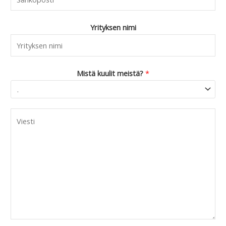
Yrityksen nimi
Mistä kuulit meistä?
*
C
o
m
m
e
n
t
o
r