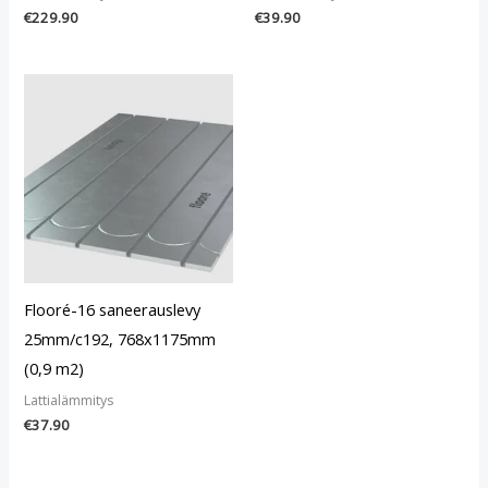
€
229.90
€
39.90
Flooré-16 saneerauslevy
25mm/c192, 768x1175mm
(0,9 m2)
Lattialämmitys
€
37.90