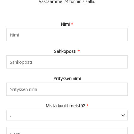
Vastaamme 24 tunnin sisällä.
4
.
4
.
9
Nimi
*
0
.
Sähköposti
*
Yrityksen nimi
Mistä kuulit meistä?
*
C