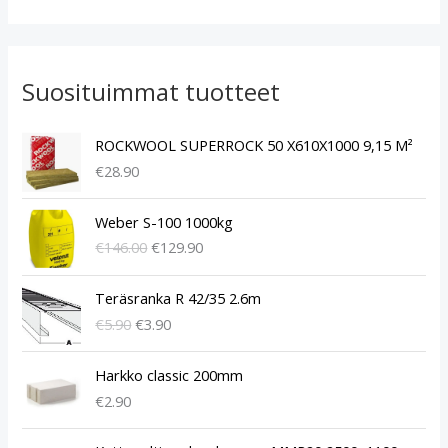
Suosituimmat tuotteet
ROCKWOOL SUPERROCK 50 X610X1000 9,15 M²
€
28.90
A
N
Weber S-100 1000kg
l
y
€
146.00
€
129.90
k
k
u
y
A
N
p
i
Teräsranka R 42/35 2.6m
l
y
e
n
€
5.90
€
3.90
k
k
r
e
u
y
ä
n
p
i
Harkko classic 200mm
i
h
e
n
€
2.90
n
i
r
e
e
n
ä
n
A
N
n
t