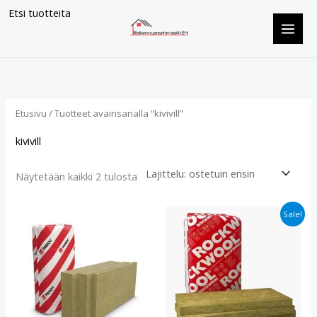
Siirry
Etsi tuotteita
sisältöön
Suosituimmat
ensin
Etusivu
/ Tuotteet avainsanalla “kivivill”
kivivill
Näytetään kaikki 2 tulosta
Alkuperäinen
Nykyinen
Sale!
hinta
hinta
oli:
on:
€28.90.
€23.40.