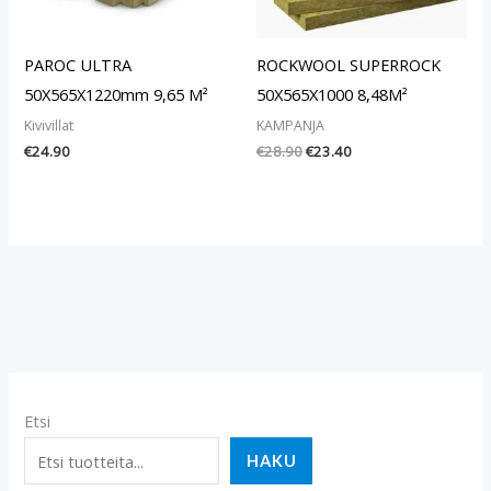
PAROC ULTRA
ROCKWOOL SUPERROCK
50X565X1220mm 9,65 M²
50X565X1000 8,48M²
Kivivillat
KAMPANJA
€
24.90
€
28.90
€
23.40
Etsi
HAKU