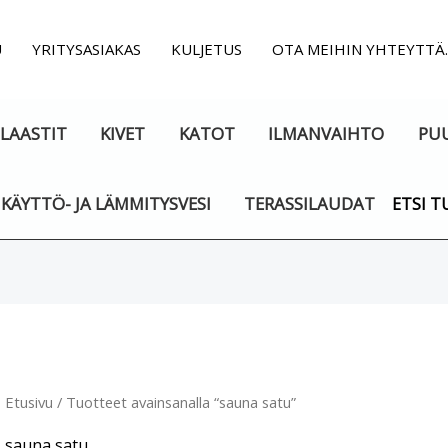
U
YRITYSASIAKAS
KULJETUS
OTA MEIHIN YHTEYTTÄ
LAASTIT
KIVET
KATOT
ILMANVAIHTO
PU
KÄYTTÖ- JA LÄMMITYSVESI
TERASSILAUDAT
ETSI T
Etusivu
/ Tuotteet avainsanalla “sauna satu”
sauna satu