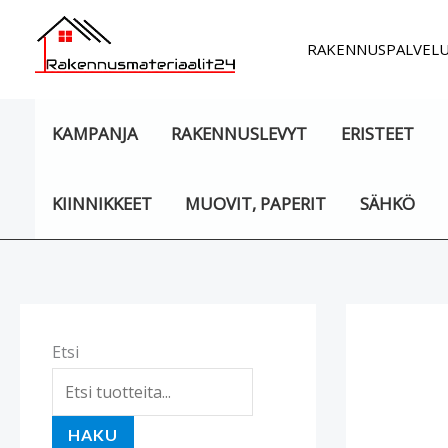
Siirry
sisältöön
RAKENNUSPALVEL
KAMPANJA
RAKENNUSLEVYT
ERISTEET
KIINNIKKEET
MUOVIT, PAPERIT
SÄHKÖ
Etsi
HAKU