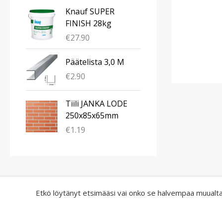
Knauf SUPER
FINISH 28kg
€
27.90
Päätelista 3,0 M
€
2.90
Tiili JANKA LODE
250x85x65mm
€
1.19
Etkö löytänyt etsimääsi vai onko se halvempaa muualt