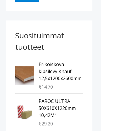
Suosituimmat
tuotteet
Erikoiskova
kipsilevy Knauf
12,5x1200x2600mm
€
14.70
PAROC ULTRA
50X610X1220mm
10,42M²
€
29.20